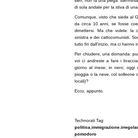
Beh, non fa una piega: sterminiam
di sola andate per la stiva di un
Comunque, visto che siede al G
da circa 10 anni, se fosse co
dimettersi. Ma che volete: la c
sinistra e dei cattocomunisti. 
tutto fin dall’inizio, ma ci hanno
Per chiudere, una domanda: pur 
voi ci andreste a fare i bracci
giorno al mese, in nero; oggi 
pioggia o la neve, col solleone 
locali)?
Ecco, appunto.
Technorati Tag:
politica
,
immigrazione
,
irregolar
pomodoro