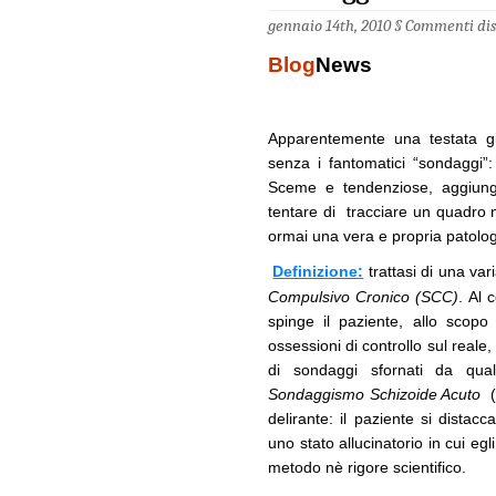
gennaio 14th, 2010 §
Commenti disa
Blog
News
Apparentemente una testata gio
senza i fantomatici “sondaggi”
Sceme e tendenziose, aggiunge
tentare di tracciare un quadro 
ormai una vera e propria patolo
Definizione:
trattasi di una va
Compulsivo Cronico (SCC)
. Al 
spinge il paziente, allo scop
ossessioni di controllo sul reale
di sondaggi sfornati da quals
Sondaggismo Schizoide Acuto
(S
delirante: il paziente si distacc
uno stato allucinatorio in cui eg
metodo nè rigore scientifico.