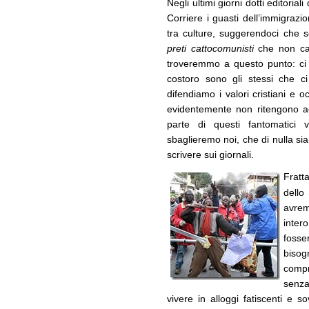
Negli ultimi giorni dotti editoriali
Corriere i guasti dell’immigrazion
tra culture, suggerendoci che
preti cattocomunisti
che non cap
troveremmo a questo punto: ci 
costoro sono gli stessi che 
difendiamo i valori cristiani e o
evidentemente non ritengono ac
parte di questi fantomatici v
sbaglieremo noi, che di nulla si
scrivere sui giornali.
Fratt
dello
avre
intero
fosse
bisog
compr
senza
vivere in alloggi fatiscenti e so