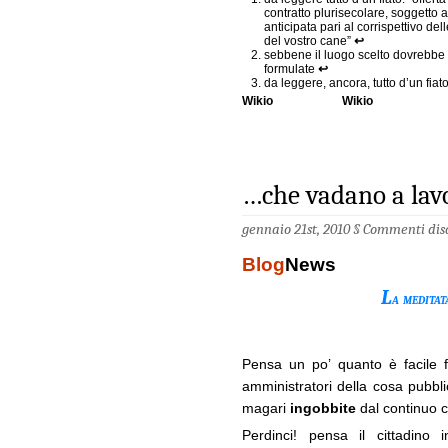
contratto plurisecolare, soggetto
anticipata pari al corrispettivo del
del vostro cane”
↩
sebbene il luogo scelto dovrebbe g
formulate
↩
da leggere, ancora, tutto d’un fiat
Wikio
Wikio
…che vadano a lav
gennaio 21st, 2010 §
Commenti disa
Blog
News
L
a meditat
Pensa un po’ quanto è facile f
amministratori della cosa pubb
magari
ingobbite
dal continuo co
Perdinci! pensa il cittadino 