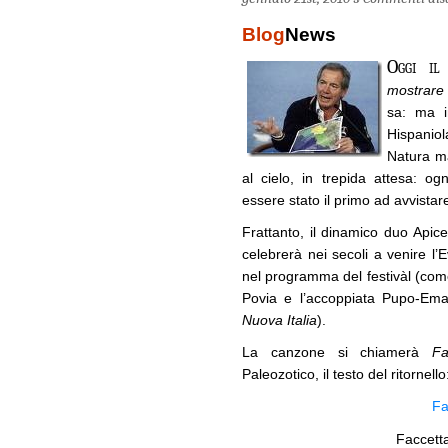
Blog
News
Oggi il
mostrare
sa: ma i
Hispaniol
Natura ma
al cielo, in trepida attesa: o
essere stato il primo ad avvista
Frattanto, il dinamico duo Apic
celebrerà nei secoli a venire l’E
nel programma del festivàl (com
Povia e l’accoppiata Pupo-Ema
Nuova Italia
).
La canzone si chiamerà
Fac
Paleozotico, il testo del ritornello
Fa
Faccetta