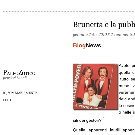
Brunetta e la pubb
gennaio 24th, 2010 §
2 comments
Blog
News
Avete pr
PaleoZotico
quelle 
pensieri banali
“tutto s
mese ve
verament
IO, SOMMARIAMENTE
devi and
FEED
le cosin
o nelle i
1
siti dei gestori?
Quelle apparenti inutili appe