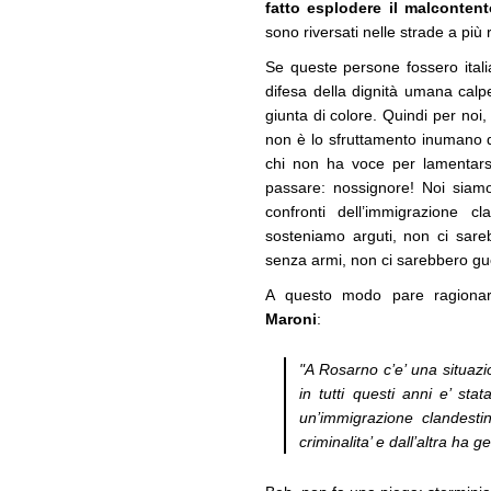
fatto esplodere il malconten
sono riversati nelle strade a più 
Se queste persone fossero itali
difesa della dignità umana calpes
giunta di colore. Quindi per noi, ci
non è lo sfruttamento inumano 
chi non ha voce per lamentars
passare: nossignore! Noi siamo
confronti dell’immigrazione c
sosteniamo arguti, non ci sare
senza armi, non ci sarebbero gu
A questo modo pare ragionare,
Maroni
:
"A Rosarno c’e’ una situazio
in tutti questi anni e’ stat
un’immigrazione clandest
criminalita’ e dall’altra ha 