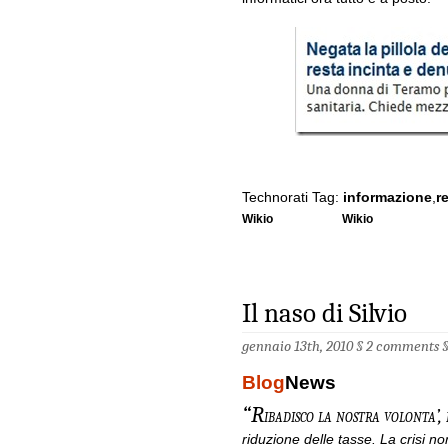
Technorati Tag:
informazione
,
r
Wikio
Wikio
Il naso di Silvio
gennaio 13th, 2010 §
2 comments
Blog
News
“R
ibadisco la nostra volonta’, 
riduzione delle tasse. La crisi n