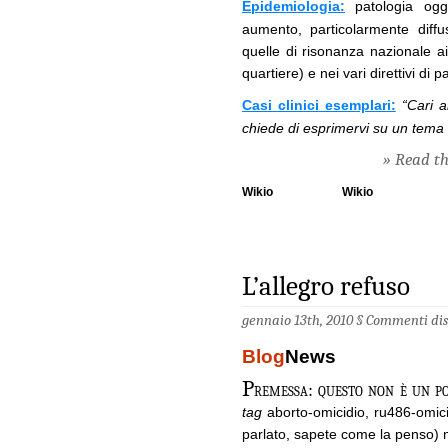
Epidemiologia:
patologia oggi
aumento, particolarmente diffus
quelle di risonanza nazionale ai
quartiere) e nei vari direttivi di pa
Casi clinici esemplari:
“Cari a
chiede di esprimervi su un tema 
» Read the
Wikio
Wikio
L’allegro refuso
gennaio 13th, 2010 §
Commenti disa
Blog
News
P
remessa: questo non è un pos
tag
aborto-omicidio, ru486-omici
parlato, sapete come la penso) n