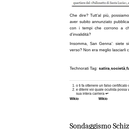
Che dire? Tutt’al più, possiamo 
aver subito annunziato pubblica
con i tempi che corrono a c
d’invalidità?
Insomma, San Genna’: siete si
verso? Non era meglio lasciarli 
Technorati Tag:
satira
,
società
,
f
o ti fa ottenere un falso certificato 
e ditemi voi quale oculista possa v
sua intera carriera
↩
Wikio
Wikio
Sondaggismo Schiz