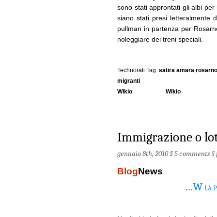
sono stati approntati gli albi pe
siano stati presi letteralmente 
pullman in partenza per Rosarn
noleggiare dei treni speciali.
Technorati Tag:
satira amara
,
rosarn
migranti
Wikio
Wikio
Immigrazione o lot
gennaio 8th, 2010 §
5 comments
§
Blog
News
…W
la p