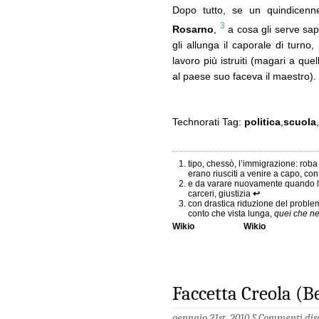
Dopo tutto, se un quindicen
3
Rosarno
,
a cosa gli serve sape
gli allunga il caporale di turn
lavoro più istruiti (magari a qu
al paese suo faceva il maestro).
Technorati Tag:
politica
,
scuola
,
tipo, chessò, l’immigrazione: rob
erano riusciti a venire a capo, c
e da varare nuovamente quando la
carceri, giustizia
↩
con drastica riduzione del proble
conto che vista lunga,
quei che n
Wikio
Wikio
Faccetta Creola (Be
gennaio 21st, 2010 §
Commenti disa