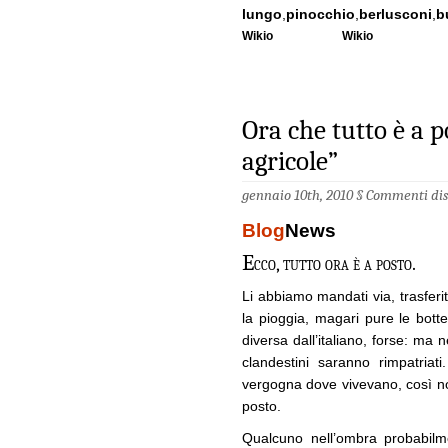
lungo
,
pinocchio
,
berlusconi
,
b
Wikio
Wikio
Ora che tutto è a p
agricole”
gennaio 10th, 2010 §
Commenti disa
Blog
News
E
cco, tutto ora è a posto.
Li abbiamo mandati via, trasferi
la pioggia, magari pure le bott
diversa dall’italiano, forse: ma 
clandestini saranno rimpatriat
vergogna dove vivevano, così no
posto.
Qualcuno nell’ombra probabilm