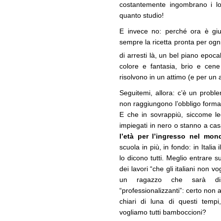
costantemente ingombrano i lor
quanto studio!
E invece no: perché ora è giu
sempre la ricetta pronta per og
di arresti là, un bel piano epoc
colore e fantasia, brio e cene 
risolvono in un attimo (e per un 
Seguitemi, allora: c’è un probl
non raggiungono l’obbligo format
E che in sovrappiù, siccome l
impiegati in nero o stanno a ca
l’età per l’ingresso nel mon
scuola in più, in fondo: in Italia
lo dicono tutti. Meglio entrare s
dei lavori “che gli italiani non 
un ragazzo che sarà d
“professionalizzanti”: certo non 
chiari di luna di questi tempi
vogliamo tutti bamboccioni?