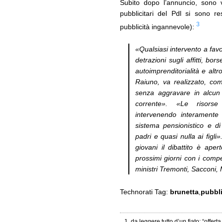
Subito dopo l’annuncio, sono v
pubblicitari del Pdl si sono r
3
pubblicità ingannevole):
«Qualsiasi intervento a fav
detrazioni sugli affitti, bor
autoimprenditorialità e altr
Raiuno, va realizzato, co
senza aggravare in alcun 
corrente». «Le risorse
intervenendo interamente 
sistema pensionistico e d
padri e quasi nulla ai figli
giovani il dibattito è aper
prossimi giorni con i comp
ministri Tremonti, Sacconi,
Technorati Tag:
brunetta
,
pubbl
da leggere tutto d’un fiato: “offert