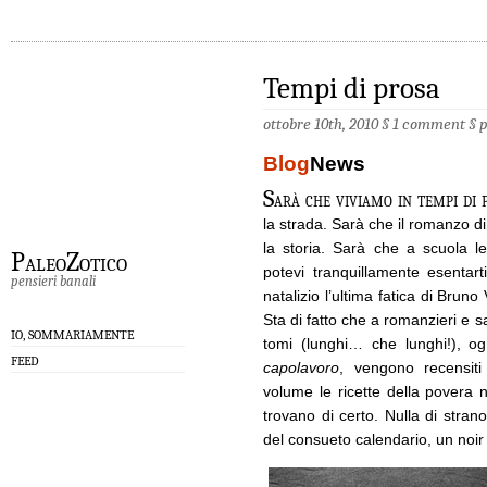
Tempi di prosa
ottobre 10th, 2010 §
1 comment
§
Blog
News
S
arà che viviamo in tempi di p
la strada. Sarà che il romanzo di 
la storia. Sarà che a scuola 
PaleoZotico
potevi tranquillamente esentar
pensieri banali
natalizio l’ultima fatica di Brun
Sta di fatto che a romanzieri e 
IO, SOMMARIAMENTE
tomi (lunghi… che lunghi!), o
FEED
capolavoro
, vengono recensiti
volume le ricette della povera
trovano di certo. Nulla di stra
del consueto calendario, un noir 