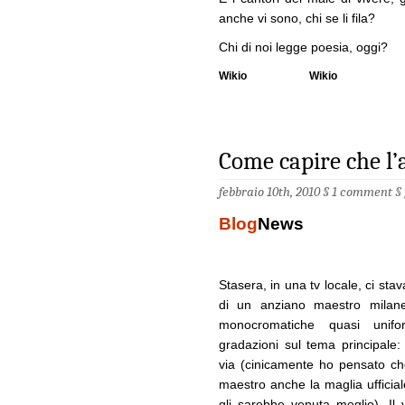
anche vi sono, chi se li fila?
Chi di noi legge poesia, oggi?
Wikio
Wikio
Come capire che l
febbraio 10th, 2010 §
1 comment
§
Blog
News
Stasera, in una tv locale, ci st
di un anziano maestro milanes
monocromatiche quasi unifo
gradazioni sul tema principale
via (cinicamente ho pensato ch
maestro anche la maglia ufficiale
gli sarebbe venuta meglio). Il 