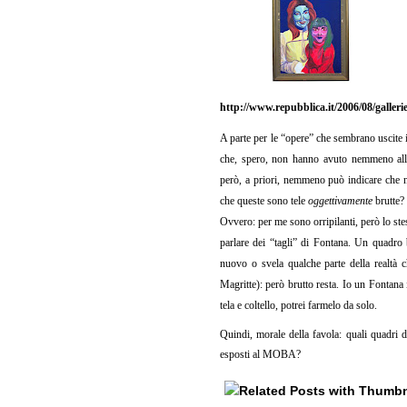
http://www.repubblica.it/2006/08/galleri
A parte per le “opere” che sembrano uscite i
che, spero, non hanno avuto nemmeno all’o
però, a priori, nemmeno può indicare che n
che queste sono tele
oggettivamente
brutte?
Ovvero: per me sono orripilanti, però lo st
parlare dei “tagli” di Fontana. Un quadro
nuovo o svela qualche parte della realtà c
Magritte): però brutto resta. Io un Fontana i
tela e coltello, potrei farmelo da solo.
Quindi, morale della favola: quali quadri di 
esposti al MOBA?