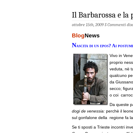
Il Barbarossa e la
ottobre 15th, 2009 §
Commenti disa
Blog
News
N
ascita di un epos? Ai postu
Vivo in Vene
proprio ness
veduta, nè 
qualcuno per
da Giussano 
secco; figura
o coi carrocc
Da queste par
dogi de venessia:
perchè il leon
sul gonfalone della regione fa la
Se ti sposti a Trieste incontri inv