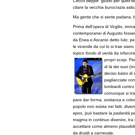
Cecco Beppe
: giusto per quell’
citare la vecchia burocrazia asbu
Ma gente che si sente padana, 
Prima dell’opera di Virgilio, i
contemporanei di Augusto fosser
da Enea e Ascanio detto Iulo: p
le vicende da cui lo si trae sia
topico
fondo di verità
da infarcire
propri scopi. Per
di là dei suoi (m
deciso balzo di q
pagliacciate con 
lombardi contro
comunque si tr
pare dar forma, sostanza e colo
popolo non esista nei fatti, dive
epos
, può bastare la
padanità p
magma in continuo divenire, tra 
accettare come almeno plausibili
da druidi a carnevale.