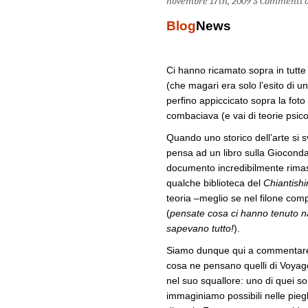
novembre 17th, 2009 §
Commenti di
Blog
News
Ci hanno ricamato sopra in tutte 
(che magari era solo l’esito di u
perfino appiccicato sopra la fot
combaciava (e vai di teorie psic
Quando uno storico dell’arte si sv
pensa ad un libro sulla Gioconda
documento incredibilmente rimast
qualche biblioteca del
Chiantishi
teoria –meglio se nel filone co
(
pensate cosa ci hanno tenuto n
sapevano tutto!
).
Siamo dunque qui a commentare un
cosa ne pensano quelli di Voyag
nel suo squallore: uno di quei sor
immaginiamo possibili nelle pieg