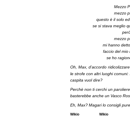
Mezzo P
mezzo p
questo è il solo e
se si stava meglio q
però
mezzo p
mi hanno detto 
faccio del mio
se ho ragion
Oh, Max, d’accordo ridicolizzar
le strofe con altri luoghi comuni:
caspita vuol dire?
Perchè non ti cerchi un parolier
basterebbe anche un Vasco Rossi 
Eh, Max? Magari lo consigli pu
Wikio
Wikio