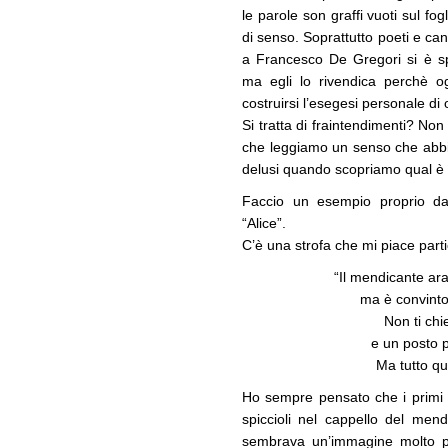
le parole son graffi vuoti sul fo
di senso. Soprattutto poeti e c
a Francesco De Gregori si è s
ma egli lo rivendica perchè o
costruirsi l’esegesi personale di 
Si tratta di fraintendimenti? Non
che leggiamo un senso che abbia 
delusi quando scopriamo qual è 
Faccio un esempio proprio da
“Alice”.
C’è una strofa che mi piace part
“Il mendicante ar
ma è convinto
Non ti chi
e un posto p
Ma tutto qu
Ho sempre pensato che i primi 
spiccioli nel cappello del men
sembrava un’immagine molto p