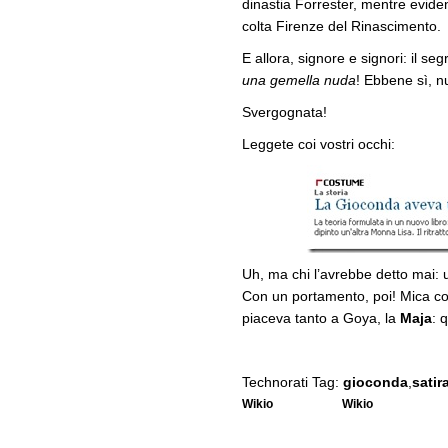
dinastia Forrester, mentre evid
colta Firenze del Rinascimento.
E allora, signore e signori: il se
una gemella nuda
! Ebbene sì, n
Svergognata!
Leggete coi vostri occhi:
Uh, ma chi l’avrebbe detto mai: 
Con un portamento, poi! Mica c
piaceva tanto a Goya, la
Maja
: 
Technorati Tag:
gioconda
,
satir
Wikio
Wikio