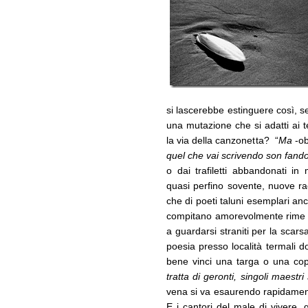
si lascerebbe estinguere così, 
una mutazione che si adatti ai t
la via della canzonetta? “
Ma
-obi
quel che vai scrivendo son fando
o dai trafiletti abbandonati i
quasi perfino sovente, nuove ra
che di poeti taluni esemplari anc
compitano amorevolmente rime e
a guardarsi straniti per la scars
poesia presso località termali 
bene vinci una targa o una copp
tratta di geronti, singoli maestri
vena si va esaurendo rapidamente.
E i cantori del male di vivere, gl