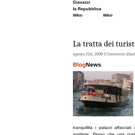
Giavazzi
la Repubblica
Wikio
Wikio
La tratta dei turist
agosto 21st, 2008 §
Commenti disabi
Blog
News
tranquillità i palazzi affacciati
sostiene. Penso che una punti