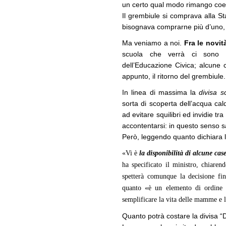
un certo qual modo rimango coer
Il grembiule si comprava alla St
bisognava comprarne più d’uno,
Ma veniamo a noi.
Fra le novit
scuola che verrà ci sono a
dell’Educazione Civica; alcune c
appunto, il ritorno del grembiule.
In linea di massima la
divisa s
sorta di scoperta dell’acqua cal
ad evitare squilibri ed invidie t
accontentarsi: in questo senso 
Però, leggendo quanto dichiara l
«Vi è
la disponibilità di alcune cas
ha specificato il ministro, chiaren
spetterà comunque la decisione fin
quanto «è un elemento di ordine e
semplificare la vita delle mamme e l
Quanto potrà costare la divisa 