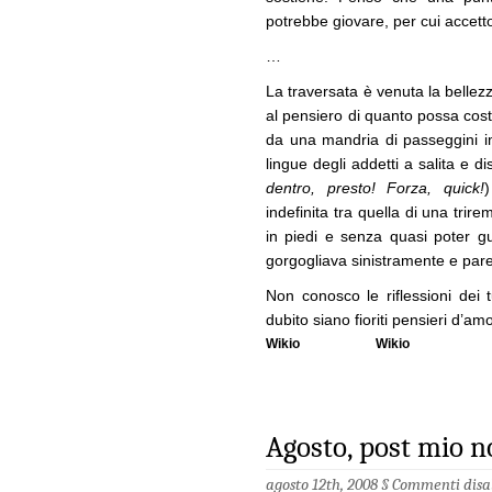
potrebbe giovare, per cui accett
…
La traversata è venuta la
bellez
al pensiero di quanto possa cost
da una mandria di passeggini im
lingue degli addetti a salita e di
dentro, presto! Forza, quick!
indefinita tra quella di una tri
in piedi e senza quasi poter guar
gorgogliava sinistramente e pare
Non conosco le riflessioni dei t
dubito siano fioriti pensieri d’am
Wikio
Wikio
Agosto, post mio n
agosto 12th, 2008 §
Commenti disab