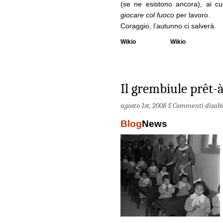
(se ne esistono ancora), ai cu
giocare col fuoco
per lavoro.
Coraggio, l’autunno ci salverà.
Wikio
Wikio
Il grembiule prêt-
agosto 1st, 2008 §
Commenti disabil
Blog
News