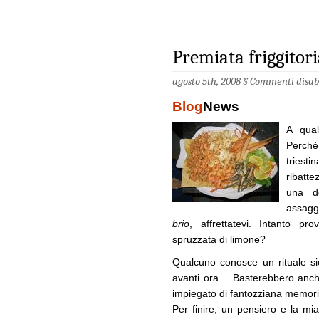
Premiata friggitori
agosto 5th, 2008 §
Commenti disabi
Blog
News
A qual
Perchè
tries
ribatte
una do
assagg
brio
, affrettatevi. Intanto p
spruzzata di limone?
Qualcuno conosce un rituale si
avanti ora… Basterebbero anche
impiegato di fantozziana memori
Per finire, un pensiero e la mia 