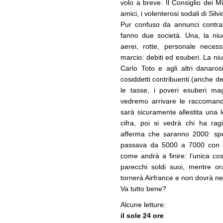
volo a breve. Il Consiglio dei Mi
amici, i volenterosi sodali di Si
Pur confuso da annunci contrast
fanno due società. Una, la niu
aerei, rotte, personale necess
marcio: debiti ed esuberi. La niu
Carlo Toto e agli altri danaro
cosiddetti contribuenti (anche de
le tasse, i poveri esuberi mag
vedremo arrivare le raccomanda
sarà sicuramente allestita una l
cifra, poi si vedrà chi ha ragi
afferma che saranno 2000: sper
passava da 5000 a 7000 con no
come andrà a finire: l’unica c
parecchi soldi suoi, mentre o
tornerà Airfrance e non dovrà 
Va tutto bene?
Alcune letture:
il sole 24 ore