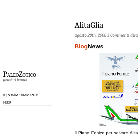
AlitaGlia
agosto 28th, 2008 §
Commenti disab
Blog
News
PaleoZotico
pensieri banali
IO, SOMMARIAMENTE
FEED
Il Piano Fenice per salvare Alital