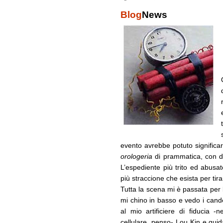
Blog
News
evento avrebbe potuto significa
orologeria
di prammatica, con det
L’espediente più trito ed abusa
più straccione che esista per ti
Tutta la scena mi è passata per 
mi chino in basso e vedo i candel
al mio artificiere di fiducia 
cellulare, penso- Lou Kin e gui