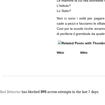
Le mamme la cui vita dovrebbe 
L’Istituto?
Lo Stato?
Non ci sono i soldi per pagare g
cade a pezzi e facciamo le sfilat
Così poi la scuole ricche avranno
di periferia il grembiule da quatt
Wikio
Wikio
Bad Behavior
has blocked
395
access attempts in the last 7 days.