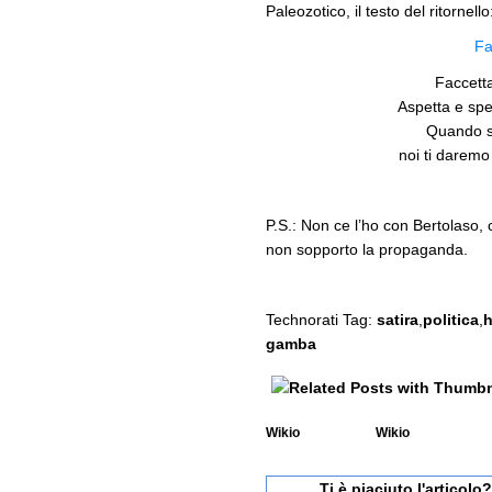
Paleozotico, il testo del ritornello
Fa
Faccetta
Aspetta e spe
Quando s
noi ti daremo 
P.S.: Non ce l’ho con Bertolaso, 
non sopporto la propaganda.
Technorati Tag:
satira
,
politica
,
h
gamba
Wikio
Wikio
Ti è piaciuto l'articol