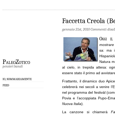
Faccetta Creola (Be
gennaio 21st, 2010
Commenti disabi
Oggi il
mostrare
sa: ma i
Hispaniol
PaleoZotico
Natura ma
pensieri banali
al cielo, in trepida attesa: o
essere stato il primo ad avvista
IO, SOMMARIAMENTE
Frattanto, il dinamico duo Apic
FEED
celebrerà nei secoli a venire l’E
nel programma del festivàl (com
Povia e l’accoppiata Pupo-Ema
Nuova Italia
).
La canzone si chiamerà
Fac