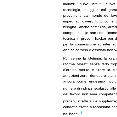
indirizzi, nuovi istituti, nuo
tecnologia, maggior collegame
provenienti dal mondo del lavo
impegnati: ovvero tutto come p
bisogna anche costruirla, arred
competenze (e non semplicement
tecnica in provetti hacker per 
per la connessione ad internet 
anni fa corroso e ossidato non 
Poi venne la Gelmini, la gran
riforma Moratti senza farlo trop
d’ordine merito e tirare la 
ambizioni zero, dunque a stanz
ancora come ennesima rivoluzi
numero di indirizzi scolastici alle
del lavoro non ama competenze 
precari, stretta sulle supplenz
condotta eretto a toccasana per 
3
nei bagni.