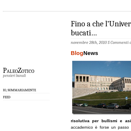
Fino a che l’Univer
bucati…
novembre 28th, 2010 §
Commenti di
Blog
News
PaleoZotico
pensieri banali
IO, SOMMARIAMENTE
FEED
risolutiva per bullismi e asi
accademico è forse un passo a