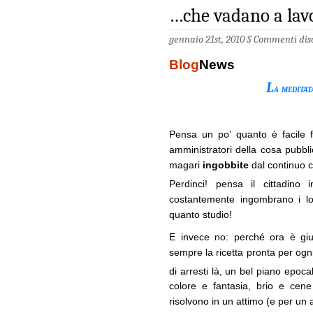
…che vadano a lav
gennaio 21st, 2010 §
Commenti disa
Blog
News
L
a meditat
Pensa un po’ quanto è facile f
amministratori della cosa pubb
magari
ingobbite
dal continuo co
Perdinci! pensa il cittadino 
costantemente ingombrano i lor
quanto studio!
E invece no: perché ora è giu
sempre la ricetta pronta per og
di arresti là, un bel piano epoc
colore e fantasia, brio e cene 
risolvono in un attimo (e per un 