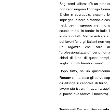
Seguitemi, allora: c’è un probl
non raggiungono l’obbligo format
E che in sovrappiù, siccome l
impiegati in nero o stanno a ca
l’età per l’ingresso nel mon
scuola in più, in fondo: in Italia
lo dicono tutti. Meglio entrare s
dei lavori “che gli italiani non 
un ragazzo che sarà d
“professionalizzanti”: certo non 
chiari di luna di questi tempi
vogliamo tutti bamboccioni?
Dopo tutto, se un quindicen
3
Rosarno
,
a cosa gli serve sape
gli allunga il caporale di turn
lavoro più istruiti (magari a qu
al paese suo faceva il maestro).
Technorati Tag:
politica
,
scuola
,