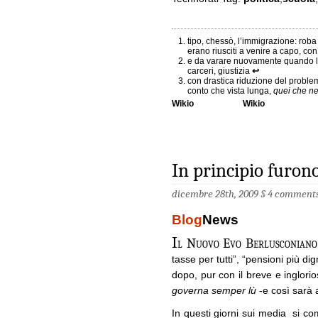
tipo, chessò, l’immigrazione: rob
erano riusciti a venire a capo, c
e da varare nuovamente quando la
carceri, giustizia
↩
con drastica riduzione del proble
conto che vista lunga,
quei che n
Wikio
Wikio
In principio furono
dicembre 28th, 2009 §
4 comment
Blog
News
I
l Nuovo Evo Berlusconiano 
tasse per tutti”, “pensioni più di
dopo, pur con il breve e inglori
governa semper lù
-e così sarà 
In questi giorni sui media si com