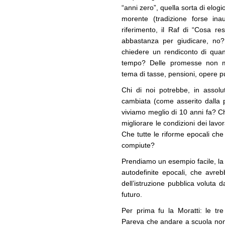
“anni zero”, quella sorta di elo
morente (tradizione forse inau
riferimento, il Raf di “Cosa re
abbastanza per giudicare, no?
chiedere un rendiconto di quant
tempo? Delle promesse non man
tema di tasse, pensioni, opere 
Chi di noi potrebbe, in assolu
cambiata (come asserito dalla 
viviamo meglio di 10 anni fa? C
migliorare le condizioni dei lavo
Che tutte le riforme epocali ch
compiute?
Prendiamo un esempio facile, l
autodefinite epocali, che avreb
dell’istruzione pubblica voluta d
futuro.
Per prima fu la Moratti: le tre 
Pareva che andare a scuola non