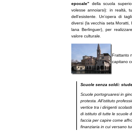
epocale”
della scuola superio
volesse annoiarsi): in realtà, t
dell’esistente. Un’opera di ta
diversi (la vecchia seta Moratti, 
lana Berlinguer), per realizza
valore culturale.
Frattanto 
capitano co
Scuole senza soldi: stude
Scuole portogruaresi in gino
protesta. All’istituto profess
vertice tra i dirigenti scolast
di istituto di tutte le scuol
faccia per capire come affr
finanziaria in cui versano tu