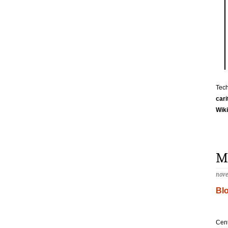
Tech
cari
Wik
Me
nove
Bl
Cent