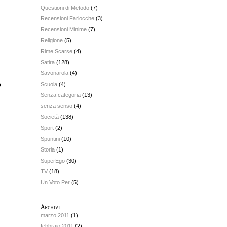
Questioni di Metodo
(7)
Recensioni Farlocche
(3)
Recensioni Minime
(7)
Religione
(5)
Rime Scarse
(4)
Satira
(128)
Savonarola
(4)
Scuola
(4)
o
Senza categoria
(13)
senza senso
(4)
Società
(138)
Sport
(2)
Spuntini
(10)
Storia
(1)
SuperEgo
(30)
TV
(18)
Un Voto Per
(5)
Archivi
marzo 2011
(1)
febbraio 2011
(2)