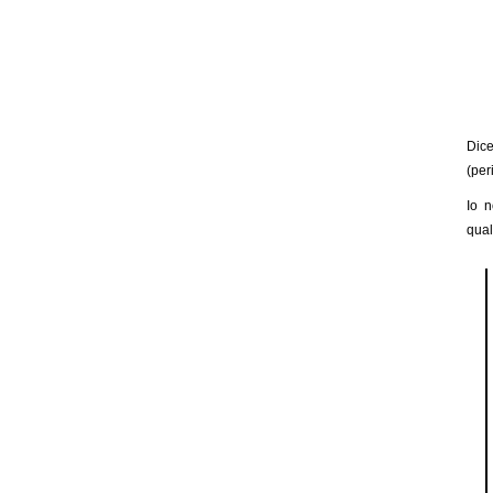
Dice
(per
Io n
qual