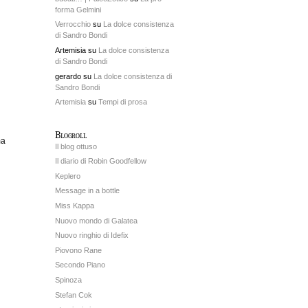
forma Gelmini
Verrocchio
su
La dolce consistenza
di Sandro Bondi
Artemisia su
La dolce consistenza
di Sandro Bondi
gerardo su
La dolce consistenza di
Sandro Bondi
Artemisia
su
Tempi di prosa
Blogroll
a
Il blog ottuso
Il diario di Robin Goodfellow
Keplero
Message in a bottle
Miss Kappa
Nuovo mondo di Galatea
Nuovo ringhio di Idefix
Piovono Rane
Secondo Piano
Spinoza
Stefan Cok