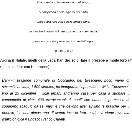
Ora, mentre si trovavano in quel luogo,
si compirono per lei i giorni del parto.
Diede alla luce il suo figlio primogenito,
lo avvolse in fasce e lo depose in una mangiatoia,
perché non c’era posto per loro nell’albergo.
(Luca 2, 6-7)
vvicina il Natale, quelli della Lega han deciso di fare il presepe
a modo loro
(m
e l’han confuso con Halloween):
L’amministrazione comunale di Coccaglio, nel Bresciano, poco meno di
settemila abitanti, 1.500 stranieri, ha inaugurato l’operazione ‘White Christmas’:
fino al 25 dicembre i vigili urbani andranno casa per casa a suonare il
campanello di circa 400 extracomunitari, quelli che hanno il permesso di
soggiorno scaduto da sei mesi e che devono aver avviato le pratiche per il
rinnovo, "se non dimostrano di averlo fatto la loro residenza viene revocata
d’ufficio", dice il sindaco Franco Claretti.