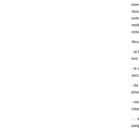
inve
musu
onli
molt
orm
Alcu
- ai
loro
- le
asco
- da
pros
- no
cia
- …e
parg