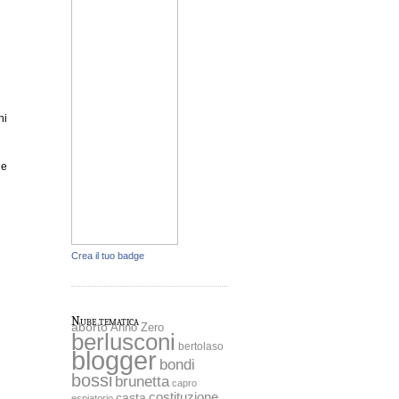
hi
he
Crea il tuo badge
Nube tematica
aborto
Anno Zero
berlusconi
bertolaso
blogger
bondi
bossi
brunetta
capro
costituzione
casta
espiatorio