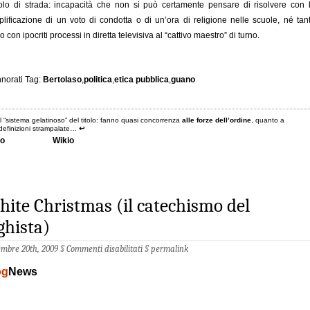
lo di strada: incapacità che non si può certamente pensare di risolvere con 
lificazione di un voto di condotta o di un’ora di religione nelle scuole, né tan
 con ipocriti processi in diretta televisiva al “cattivo maestro” di turno.
norati Tag:
Bertolaso
,
politica
,
etica pubblica
,
guano
il “sistema gelatinoso” del titolo: fanno quasi concorrenza
alle forze dell’ordine
, quanto a
definizioni strampalate…
↩
io
Wikio
ite Christmas (il catechismo del
ghista)
mbre 20th, 2009 §
Commenti disabilitati
§
permalink
og
News