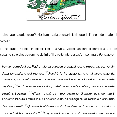
: che vuoi aggiungere? Ne han parlato quasi tutti, quelli là son dei baleng
icolosi).
on aggiungo niente, in effetti. Per una volta vorrei lasciare il campo a uno c
cosa ne sa e che potremmo definire “il diretto interessato”, insomma
il Fondatore
:
Venite, benedetti del Padre mio, ricevete in eredità il regno preparato per voi fin
35
dalla fondazione del mondo.
Perché io ho avuto fame e mi avete dato da
mangiare, ho avuto sete e mi avete dato da bere; ero forestiero e mi avete
36
ospitato,
nudo e mi avete vestito, malato e mi avete visitato, carcerato e siete
37
venuti a trovarmi.
Allora i giusti gli risponderanno: Signore, quando mai ti
abbiamo veduto affamato e ti abbiamo dato da mangiare, assetato e ti abbiamo
38
dato da bere?
Quando ti abbiamo visto forestiero e ti abbiamo ospitato, o
39
nudo e ti abbiamo vestito?
E quando ti abbiamo visto ammalato o in carcere