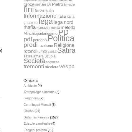
Di Pietro
croce
dell'Utri
ferrovie
fini
forza italia
Informazione
italia
italia
lega
lega nord
gnamme
mafia
metodo
marrazzo
media
PD
Minchiopadanesimo
Politica
pdl
perdono
prodi
Religione
razzismo
Satira
rotondi
r)
ru486
sanità
satira amara
Scuola
Società
spatuzza
tremonti
vespa
tricolore
Categorie
Ambiente
(4)
Antropologia Sanitaria
(3)
Bloggheria
(2)
Centrifugati Mentali
(8)
Chiesa
(24)
Dalla mia Finestra
(157)
Epistole sacrileghe
(4)
,
Esegesi profana
(10)