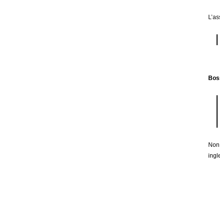
L’as
Bos
Non 
ingl