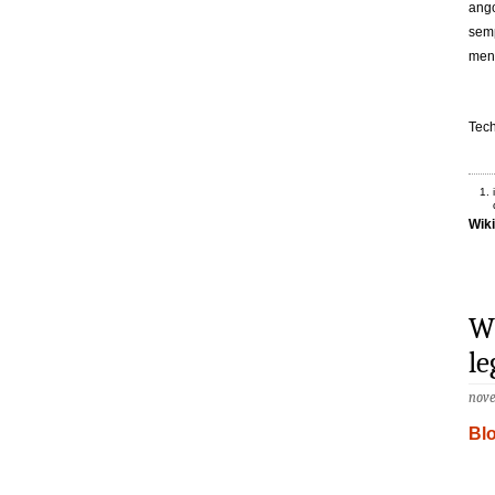
ango
semp
meno
Tech
Wik
Wh
le
nove
Bl