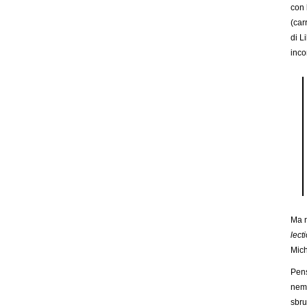
con 
(car
di L
inco
Ma n
lect
Mich
Pens
nemm
sbru