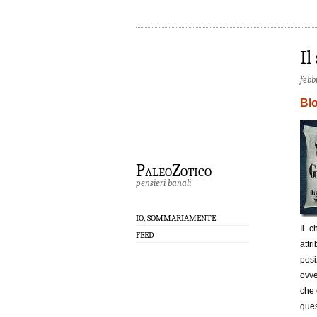
Il
febb
Bl
PaleoZotico
pensieri banali
IO, SOMMARIAMENTE
Il c
FEED
attr
posi
ovve
che 
ques