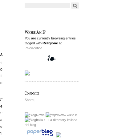
Where Am I?
You are currently browsing entries
tagged with
Religione
at
PaleoZotico.
 a
 i
to
il
ro
Condividi
o”
Share
|
 e
a:
ma
re
ni