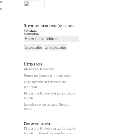
la
to
Se per caso vuoi i miei (radi) post
via mail:
YOUR EMAIL:
Ultime cose
Alienazioni ferroviarie
Prendi un Gheddafi, trattalo male…
Urge agenzia di selezione del
personale
Fino a che l’Università avrà i calzini
bucati…
La dolce consistenza di Sandro
Bondi
Commenti recenti
Fino a che l’Università avrà i calzini
bucati… | PaleoZotico
su
La pro-