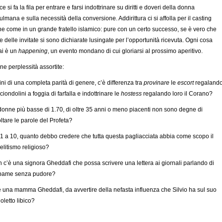
ce si fa la fila per entrare e farsi indottrinare su diritti e doveri della donna
lmana e sulla necessità della conversione. Addirittura ci si affolla per il casting
ne come in un grande fratello islamico: pure con un certo successo, se è vero che
e delle invitate si sono dichiarate lusingate per l’opportunità ricevuta. Ogni cosa
ai è un
happening
, un evento mondano di cui gloriarsi al prossimo aperitivo.
ne perplessità assortite:
 fini di una completa parità di genere, c’è differenza tra
provinare
le
escort
regaland
 ciondolini a foggia di farfalla e indottrinare le
hostess
regalando loro il Corano?
 donne più basse di 1.70, di oltre 35 anni o meno piacenti non sono degne di
ltare le parole del Profeta?
 1 a 10, quanto debbo credere che tutta questa pagliacciata abbia come scopo il
elitismo religioso?
n c’è una signora Gheddafi che possa scrivere una lettera ai giornali parlando di
rpame senza pudore?
 una mamma Gheddafi, da avvertire della nefasta influenza che Silvio ha sul suo
oletto libico?