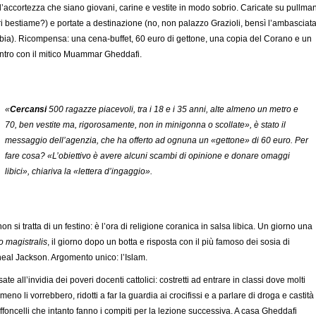
l’accortezza che siano giovani, carine e vestite in modo sobrio. Caricate su pullma
ri bestiame?) e portate a destinazione (no, non palazzo Grazioli, bensì l’ambasciat
ibia). Ricompensa: una cena-buffet, 60 euro di gettone, una copia del Corano e un
ntro con il mitico Muammar Gheddafi.
«
Cercan­si
500 ragazze piacevoli, tra i 18 e i 35 anni, alte almeno un me­tro e
70, ben vestite ma, rigoro­samente, non in minigonna o scollate», è stato il
messaggio dell’agenzia, che ha offerto ad ognuna un «gettone» di 60 eu­ro. Per
fare cosa? «L’obiettivo è avere alcuni scambi di opinione e donare omaggi
libici», chiari­va la «lettera d’ingaggio».
on si tratta di un festino: è l’ora di religione coranica in salsa libica. Un giorno una
io magistralis
, il giorno dopo un botta e risposta con il più famoso dei sosia di
eal Jackson. Argomento unico: l’Islam.
ate all’invidia dei poveri docenti cattolici: costretti ad entrare in classi dove molti
eno li vorrebbero, ridotti a far la guardia ai crocifissi e a parlare di droga e castità
ffoncelli che intanto fanno i compiti per la lezione successiva. A casa Gheddafi