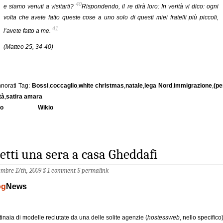
40
e siamo venuti a visitarti?
Rispondendo, il re dirà loro: In verità vi dico: ogni
volta che avete fatto queste cose a uno solo di questi miei fratelli più piccoli,
41
l’avete fatto a me.
(Matteo 25, 34-40)
norati Tag:
Bossi
,
coccaglio
,
white christmas
,
natale
,
lega Nord
,
immigrazione
,
(pe
tà
,
satira amara
io
Wikio
tti una sera a casa Gheddafi
mbre 17th, 2009 §
1 comment
§
permalink
og
News
inaia di modelle reclutate da una delle solite agenzie (
hostessweb
, nello specifico)