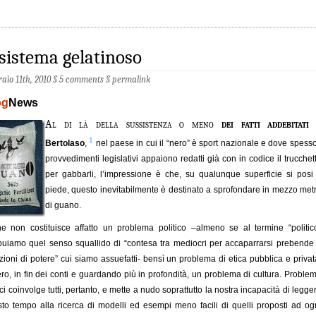
 sistema gelatinoso
raio 11th, 2010 §
5 comments
§
permalink
og
News
Al di là della sussistenza o meno
dei fatti addebitati
1
Bertolaso
,
nel paese in cui il “nero” è sport nazionale e dove spesso
provvedimenti legislativi appaiono redatti già con in codice il trucchet
per gabbarli, l’impressione è che, su qualunque superficie si posi 
piede, questo inevitabilmente è destinato a sprofondare in mezzo met
di guano.
he non costituisce affatto un problema politico –almeno se al termine “politic
ibuiamo quel senso squallido di “contesa tra mediocri per accaparrarsi prebende
zioni di potere” cui siamo assuefatti- bensì un problema di etica pubblica e privat
ro, in fin dei conti e guardando più in profondità, un problema di cultura. Proble
ci coinvolge tutti, pertanto, e mette a nudo soprattutto la nostra incapacità di legge
to tempo alla ricerca di modelli ed esempi meno facili di quelli proposti ad og