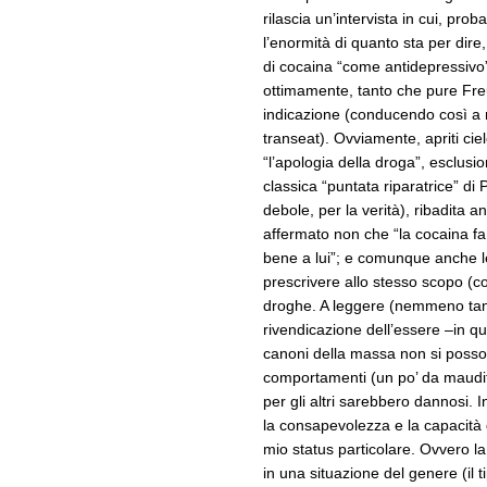
rilascia un’intervista in cui, 
l’enormità di quanto sta per dire,
di cocaina “come antidepressivo
ottimamente, tanto che pure Fre
indicazione (conducendo così a
transeat). Ovviamente, apriti ciel
“l’apologia della droga”, esclusi
classica “puntata riparatrice” di
debole, per la verità), ribadita 
affermato non che “la cocaina f
bene a lui”; e comunque anche l
prescrivere allo stesso scopo (co
droghe. A leggere (nemmeno tanto
rivendicazione dell’essere –in qu
canoni della massa non si poss
comportamenti (un po’ da maudi
per gli altri sarebbero dannosi. 
la consapevolezza e la capacità d
mio status particolare. Ovvero la
in una situazione del genere (il t