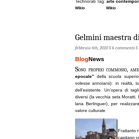
Technorati Tag:
arte contempo
Wikio
Wikio
Gelmini maestra di 
febbraio 4th, 2010 §
6 comments
§
Blog
News
S
ono proprio commosso, amic
epocale”
della scuola superio
volesse annoiarsi): in realtà, t
dell’esistente. Un’opera di ta
diversi (la vecchia seta Moratti, 
lana Berlinguer), per realizza
valore culturale.
Frattanto 
capitano co