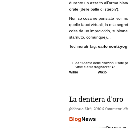
durante un assalto all’arma bianc
orale (delle balle di sterpi?).
Non so cosa ne pensiate voi, ma
quelle fauci virtuali, la mia seg
colta da un improvvido, subita
starnuto, comunque)…
Technorati Tag:
carlo conti
,
yog
da “Atlante delle citazioni usate p
vitae
e altre fregnacce”
↩
Wikio
Wikio
La dentiera d’oro
febbraio 13th, 2010 §
Commenti dis
Blog
News