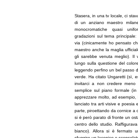
Stasera, in una tv locale, ci st
di un anziano maestro milanes
monocromatiche quasi unifo
gradazioni sul tema principale
via (cinicamente ho pensato ch
maestro anche la maglia ufficiale
gli sarebbe venuta meglio). Il 
lungo sulla questione del colore 
leggendo perfino un bel passo di 
verde. Ha citato Ungaretti (sì, e
invitarci a non credere meno 
semplice sul piano formale (in
apprezzare molto, ad esempio, 
lanciato tra arti visive e poesia
parte, piroettando da cornice a c
si è però parato di fronte un ost
centro dello studio. Raffigura
bianco). Allora si è fermato u
sfuggire un laconico e sconsolat