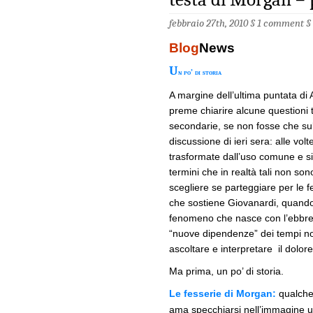
febbraio 27th, 2010 §
1 comment
§
Blog
News
U
n po’ di storia
A margine dell’ultima puntata di
preme chiarire alcune questioni
secondarie, se non fosse che sull
discussione di ieri sera: alle vol
trasformate dall’uso comune e si 
termini che in realtà tali non son
scegliere se parteggiare per le 
che sostiene Giovanardi, quand
fenomeno che nasce con l’ebbrezz
“nuove dipendenze” dei tempi no
ascoltare e interpretare il dolore 
Ma prima, un po’ di storia.
Le fesserie di Morgan:
qualche 
ama specchiarsi nell’immagine un