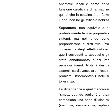
anestetici locali e come anti
funzione curativa e di farmaci 
quindi che la cocaina è un farm
luogo, non ne giustifica o nobilita
Soprattutto, non equivale a d
probabilmente le sue proprietà e
sintomi, ma nel lungo period
preponderanti e distruttivi. P
cocaina ha degli effetti colla
quelli cosiddetti terapeutici e gi
stato abbandonato quasi im
pensava Freud. Al di là dei dan
sistemi cardiovascolare, respir
problemi insormontabili nell’
tolleranza.
La dipendenza è quel meccanism
“smetto quando voglio” è una pan
compaiono una serie di disturbi 
(insonnia, inappetenza, agitaz