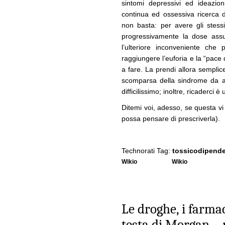
sintomi depressivi ed ideazion
continua ed ossessiva ricerca d
non basta: per avere gli stessi
progressivamente la dose assun
l’ulteriore inconveniente ch
raggiungere l’euforia e la “pace 
a fare. La prendi allora sempli
scomparsa della sindrome da 
difficilissimo; inoltre, ricaderci è
Ditemi voi, adesso, se questa v
possa pensare di prescriverla).
Technorati Tag:
tossicodipend
Wikio
Wikio
Le droghe, i farmac
testa di Morgan – 