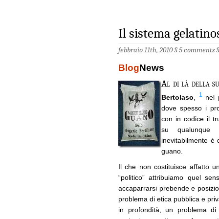
Il sistema gelatino
febbraio 11th, 2010 §
5 comments
Blog
News
Al di là della s
1
Bertolaso
,
nel p
dove spesso i prov
con in codice il t
su qualunque s
inevitabilmente è
guano.
Il che non costituisce affatto 
“politico” attribuiamo quel se
accaparrarsi prebende e posizion
problema di etica pubblica e priv
in profondità, un problema di 