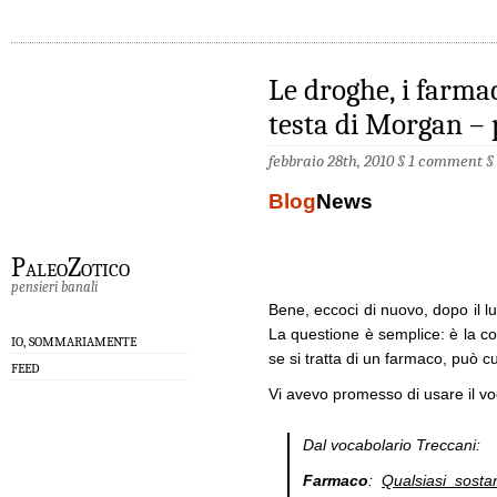
Le droghe, i farmac
testa di Morgan – 
febbraio 28th, 2010 §
1 comment
§
Blog
News
PaleoZotico
pensieri banali
Bene, eccoci di nuovo, dopo il lu
La questione è semplice: è la 
IO, SOMMARIAMENTE
se si tratta di un farmaco, può 
FEED
Vi avevo promesso di usare il voc
Dal vocabolario Treccani:
Farmaco
:
Qualsiasi sosta