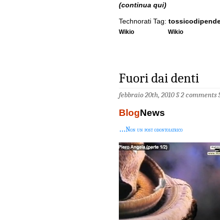
(continua qui)
Technorati Tag:
tossicodipend
Wikio
Wikio
Fuori dai denti
febbraio 20th, 2010 §
2 comments
Blog
News
…n
on un post odontoiatrico