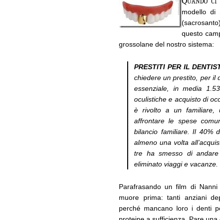
Quando ci 
modello di 
(sacrosanto)
questo camp
grossolane del nostro sistema:
PRESTITI PER IL DENTIS
chiedere un prestito, per il
essenziale, in media 1.5
oculistiche e acquisto di occ
è rivolto a un familiare,
affrontare le spese comun
bilancio familiare. Il 40% 
almeno una volta all’acquis
tre ha smesso di andare 
eliminato viaggi e vacanze.
Parafrasando un film di Nanni 
muore prima: tanti anziani d
perché mancano loro i denti pe
proteine a sufficienza. Pare una