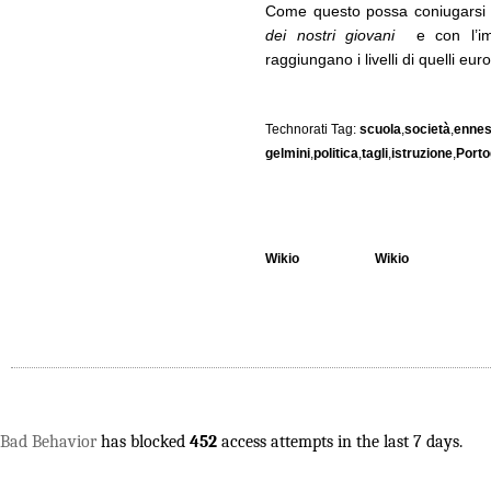
Come questo possa coniugarsi c
dei nostri giovani
e con l’impe
raggiungano i livelli di quelli eu
Technorati Tag:
scuola
,
società
,
ennes
gelmini
,
politica
,
tagli
,
istruzione
,
Porto
Wikio
Wikio
Bad Behavior
has blocked
452
access attempts in the last 7 days.