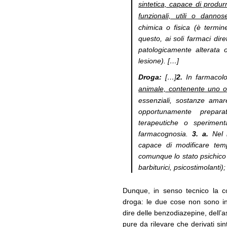
sintetica, capace di produr
funzionali, utili o dannos
chimica o fisica (è termi
questo, ai soli farmaci dir
patologicamente alterata o
lesione). […]
Droga:
[…]
2.
In farmacol
animale, contenente uno o p
essenziali, sostanze amar
opportunamente prepara
terapeutiche o speriment
farmacognosia.
3.
a.
Nel l
capace di modificare tem
comunque lo stato psichico d
barbiturici, psicostimolanti);
Dunque, in senso tecnico la 
droga: le due cose non sono in
dire delle benzodiazepine, dell’a
pure da rilevare che derivati sin