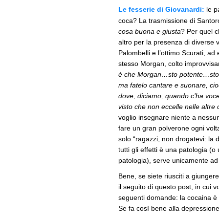
Le fesserie di Giovanardi:
le p
coca? La trasmissione di Santor
cosa buona e giusta
? Per quel c
altro per la presenza di diverse 
Palombelli e l’ottimo Scurati, a
stesso Morgan, colto improvvis
è che Morgan…sto potente…st
ma fatelo cantare e suonare, cio
dove, diciamo, quando c’ha voce, 
visto che non eccelle nelle altre 
voglio insegnare niente a nessun
fare un gran polverone ogni volta
solo “ragazzi, non drogatevi: la 
tutti gli effetti è una patologia 
patologia), serve unicamente ad a
Bene, se siete riusciti a giunger
il seguito di questo post, in cui 
seguenti domande: la cocaina è
Se fa così bene alla depressione