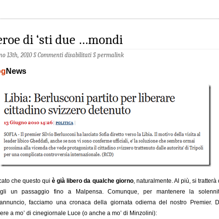
eroe di ‘sti due …mondi
no 13th, 2010 §
Commenti disabilitati
§
permalink
og
News
ato che questo qui
è già libero da qualche giorno
, naturalmente. Al più, si tratterà 
rirgli un passaggio fino a Malpensa. Comunque, per mantenere la solenni
’annuncio, facciamo una cronaca della giornata odierna del nostro Premier. 
ere a mo’ di cinegiornale Luce (o anche a mo’ di Minzolini):