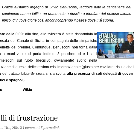
Grazie all’italico ingegno di Silvio Berlusconi, laddove tutte le cancellerie del
continente hanno fallito, un uomo solo è riuscito a trionfare del riottoso alleato
libico, di nuove glorie così ancor ricoprendo il paese dove il sì suona.
te delle 0.00
: alla fine, allo svizzero è stata risparmiata la
ersata del Canale di Sicilia in compagnia delle simpatiche
ellette del premier. Comunque, Berlusconi non torna dalla
a a mani vuote: si porta indietro 3 pescherecci e i soliti
amelecchi sul ruolo (decisivo, ovviamente) svolto nella
luzione di questa delicatissima crisi internazionale (giusto per cavillare: risulta che 
a del trattato Libia-Svizzera si sia svolta
alla presenza di soli delegati di gover
tici e spagnoli
).
io
Wikio
lli di frustrazione
no 11th, 2010 §
1 comment
§
permalink