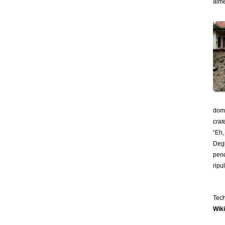
alme
doma
crat
“Eh,
Degl
pend
ripu
Tech
Wik