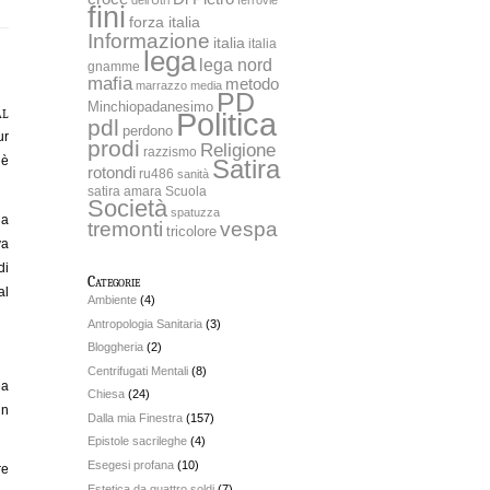
fini
forza italia
Informazione
italia
italia
lega
lega nord
gnamme
mafia
metodo
marrazzo
media
PD
Minchiopadanesimo
al
Politica
pdl
perdono
ur
prodi
Religione
razzismo
’è
Satira
rotondi
ru486
sanità
satira amara
Scuola
Società
spatuzza
ia
tremonti
vespa
tricolore
va
di
Categorie
al
Ambiente
(4)
Antropologia Sanitaria
(3)
Bloggheria
(2)
Centrifugati Mentali
(8)
ea
Chiesa
(24)
in
Dalla mia Finestra
(157)
Epistole sacrileghe
(4)
Esegesi profana
(10)
re
Estetica da quattro soldi
(7)