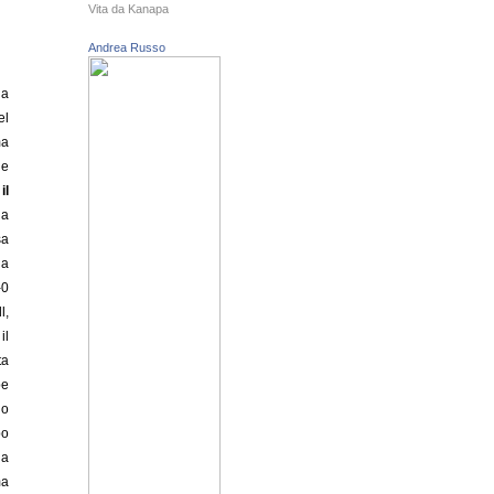
Vita da Kanapa
Andrea Russo
la
el
ma
he
il
la
sa
na
-0
l,
il
ta
be
no
po
na
ma