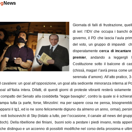
og
News
Giornata di falli di frustrazione, quel
di ieri: l‘IDV che occupa i banchi d
governo, il PD che lascia l‘aula pri
del voto, un gruppo di impavidi c
disperatamente
cerca di incantare 
premier
, andando a leggergli 
Costituzione sotto il balcone di ca
(chissà, magari l’avrà presa come u
serenata d‘amore). All‘atto pratico, 3
il cavaliere: un goal all‘opposizione, un goal alla sedicente minoranza interna al Pd
oal all‘Italia intera. Difatti, di questi giorni di proteste vibranti resterà solamente 
 compatto del Senato alla cosiddetta “legge bavaglio“, contro la quale si è schiera
tampa tutta (a parte, forse, Minzolini: ma per sapere cosa ne pensa, bisognereb
opparsi il tg1, ed io ne sono felicemente digiuno da almeno un anno, ormai), persi
 noti bolscevichi di Sky (listato a lutto, per l’occasione, il canale all news del grup
och). Della ribellione dei finiani, buoni solo a pestare i piedi invano, resta appe
che distinguo e un accenno di possibili modifiche nel corso della prossima e ulti