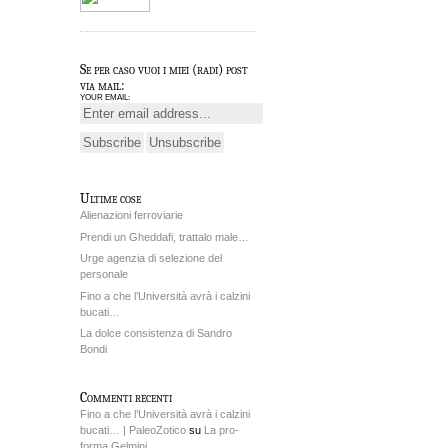
Se per caso vuoi i miei (radi) post
via mail:
YOUR EMAIL:
Ultime cose
Alienazioni ferroviarie
Prendi un Gheddafi, trattalo male…
Urge agenzia di selezione del
personale
Fino a che l’Università avrà i calzini
bucati…
La dolce consistenza di Sandro
Bondi
Commenti recenti
Fino a che l’Università avrà i calzini
bucati… | PaleoZotico
su
La pro-
forma Gelmini