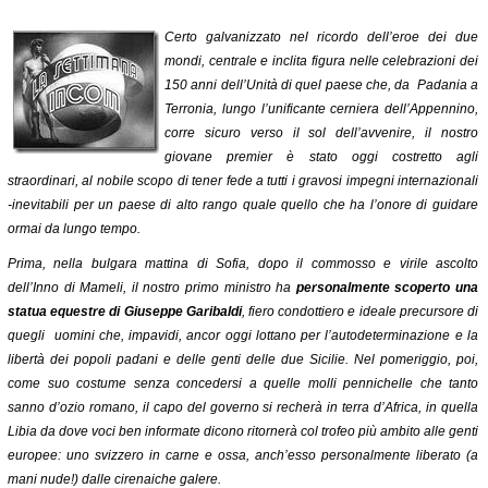
Certo galvanizzato nel ricordo dell’eroe dei due
mondi, centrale e inclita figura nelle celebrazioni dei
150 anni dell’Unità di quel paese che, da Padania a
Terronia, lungo l’unificante cerniera dell’Appennino,
corre sicuro verso il sol dell’avvenire, il nostro
giovane premier è stato oggi costretto agli
straordinari, al nobile scopo di tener fede a tutti i gravosi impegni internazionali
-inevitabili per un paese di alto rango quale quello che ha l’onore di guidare
ormai da lungo tempo.
Prima, nella bulgara mattina di Sofia, dopo il commosso e virile ascolto
dell’Inno di Mameli, il nostro primo ministro ha
personalmente scoperto una
statua equestre di Giuseppe Garibaldi
, fiero condottiero e ideale precursore di
quegli uomini che, impavidi, ancor oggi lottano per l’autodeterminazione e la
libertà dei popoli padani e delle genti delle due Sicilie. Nel pomeriggio, poi,
come suo costume senza concedersi a quelle molli pennichelle che tanto
sanno d’ozio romano, il capo del governo si recherà in terra d’Africa, in quella
Libia da dove voci ben informate dicono ritornerà col trofeo più ambito alle genti
europee: uno svizzero in carne e ossa, anch’esso personalmente liberato
(a
mani nude!)
dalle cirenaiche galere.