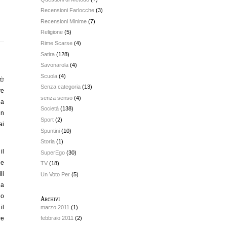
Recensioni Farlocche
(3)
Recensioni Minime
(7)
Religione
(5)
Rime Scarse
(4)
Satira
(128)
Savonarola
(4)
Scuola
(4)
iù
Senza categoria
(13)
ve
senza senso
(4)
ia
Società
(138)
in
Sport
(2)
ai
Spuntini
(10)
Storia
(1)
il
SuperEgo
(30)
ue
TV
(18)
li
Un Voto Per
(5)
na
no
Archivi
il
marzo 2011
(1)
re
febbraio 2011
(2)