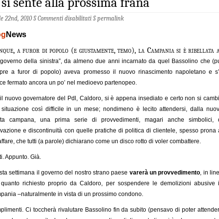
 si sente alla prossima frana
le 22nd, 2010 §
Commenti disabilitati
§
permalink
og
News
nque, a furor di popolo (e giustamente, temo), la Campania si è ribellata 
governo della sinistra”, da almeno due anni incarnato da quel Bassolino che (p
pre a furor di popolo) aveva promesso il nuovo rinascimento napoletano e s
ce fermato ancora un po’ nel medioevo partenopeo.
il nuovo governatore del Pdl, Caldoro, si è appena insediato e certo non si camb
situazione così difficile in un mese; nondimeno è lecito attendersi, dalla nuo
nta campana, una prima serie di provvedimenti, magari anche simbolici, 
vazione e discontinuità con quelle pratiche di politica di clientele, spesso prona 
ffare, che tutti (a parole) dichiarano come un disco rotto di voler combattere.
tti. Appunto. Già.
ta settimana il governo del nostro strano paese
varerà un provvedimento
, in lin
quanto richiesto proprio da Caldoro, per sospendere le demolizioni abusive 
ania –naturalmente in vista di un prossimo condono.
limenti. Ci toccherà rivalutare Bassolino fin da subito (pensavo di poter attende