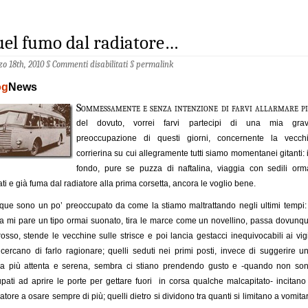
el fumo dal radiatore…
o 18th, 2010 §
Commenti disabilitati
§
permalink
og
News
Sommessamente e senza intenzione di farvi allarmare p
del dovuto, vorrei farvi partecipi di una mia gra
preoccupazione di questi giorni, concernente la vecch
corrierina su cui allegramente tutti siamo momentanei gitanti: 
fondo, pure se puzza di naftalina, viaggia con sedili orm
ati e già fuma dal radiatore alla prima corsetta, ancora le voglio bene.
ue sono un po’ preoccupato da come la stiamo maltrattando negli ultimi tempi: 
ta mi pare un tipo ormai suonato, tira le marce come un novellino, passa dovunq
rosso, stende le vecchine sulle strisce e poi lancia gestacci inequivocabili ai vigi
cercano di farlo ragionare; quelli seduti nei primi posti, invece di suggerire u
da più attenta e serena, sembra ci stiano prendendo gusto e -quando non so
pati ad aprire le porte per gettare fuori in corsa qualche malcapitato- incitano 
atore a osare sempre di più; quelli dietro si dividono tra quanti si limitano a vomita