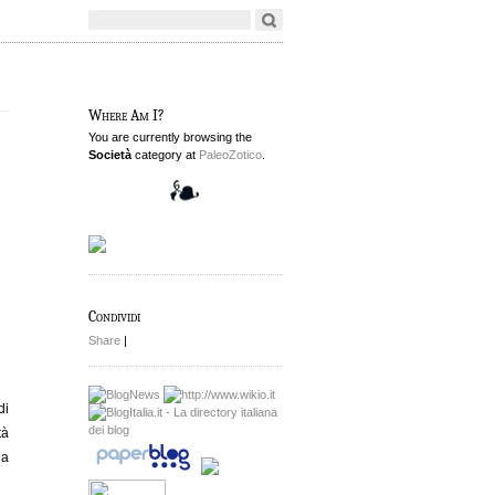
Where Am I?
You are currently browsing the
Società
category at
PaleoZotico
.
Condividi
Share
|
di
tà
Da