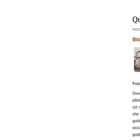
Qu
marz
Bl
frug
Dunq
pilo
col 
che 
gui
occu
guid