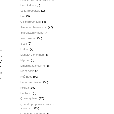
.
Falsi Astorici
(3)
fanta-nosografie
(1)
Film
(3)
Gli Impresentabili
(83)
Il mondo alla rovescia
(27)
Improbabili Annunci
(4)
Informazione
(50)
Islam
(2)
Letture
(2)
un
Manutenzione Blog
(5)
il
Migranti
(5)
…”
Minchiopadanesimo
(18)
a!
Misozoonie
(2)
le
Noè Etico
(90)
mo
Panorama italiano
(50)
Politica
(197)
Pubblicità
(8)
Qualunquismo
(17)
Quando proprio non sai cosa
scrivere…
(27)
Questioni di Metodo
(7)