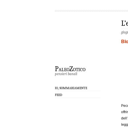
L’
giug
Bl
PaleoZotico
pensieri banali
IO, SOMMARIAMENTE
FEED
Pecc
off
dell
legg