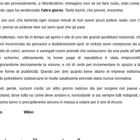
ura del provvedimento, a Montecitorio: immagino non se ne farà nulla, visto come 
de capo ha sentenziato
l’altro giorno
. Tanto tuonò, che piovve, insomma.
 per uno che lamenta ogni cinque minuti di non avere alcun potere reale, non c
: pensa se potesse fare sul serio quel che gli pare.
frattempo, non fai in tempo ad aprire il sito di uno dei grandi quotidiani nazionali, c
rovi incorniciato da pervasivi e fastidiosissimi spot: le notizie sono compresse da 
udio di colori, annunci e variegati cosini animati che svolazzano da una parte all‘alt
lo schermo; ultimamente, la home page di repubblica è stata rimpicciolit
iorandone decisamente la visione, e ciò di certo per incrementare lo spazio a ta
e forme di pubblicità. Questo per dire quanto bene stiano le imprese editorial
to potrebbero sobbarcarsi le multe salatissime previste dalla nuova normativa.
di, gente, sursum corda: un altro giorno radioso sta per sorgere nel paese 
ioland, dove tutto va come deve andare e, nonostante si sia sempre tutti indignati, 
simo turno ci precipiteremo ancora in massa a votare per il sire di Arcore.
io
Wikio