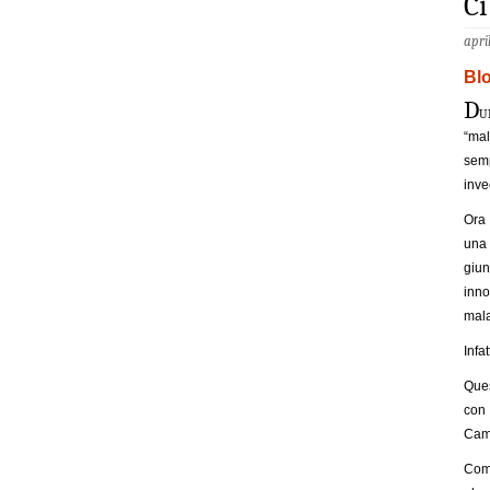
Ci
apri
Bl
D
u
“mal
sem
inve
Ora 
una 
giu
inno
mala
Infa
Ques
con 
Camp
Comp