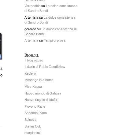
Verrocchio
su
La dolce consistenza
di Sandro Bondi
Artemisia su
La dolce consistenza
di Sandro Bondi
gerardo su
La dolce consistenza di
Sandro Bondi
Artemisia
su
Tempi di prosa
Blogroll
Il blog ottuso
Il diario di Robin Goodfellow
la
Keplero
no
Message in a bottle
Miss Kappa
Nuovo mondo di Galatea
Nuovo ringhio di Idefix
Piovono Rane
Secondo Piano
Spinoza
Stefan Cok
storpionimi