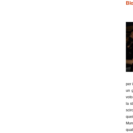
Bl
per 
un g
voto
la s
scir
quei
Murd
qual