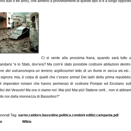
no due o tre anni), che almeno a provvedimenti di questo tipo si è a lungo opposto
Ci si sente alla prossima frana, quando sarà tutto 
ndarsi “e lo Stato, dov’era? Ma com’è stato possibile costruire abitazioni
dentro 
ere del vulcano/sopra un terreno argilloso/nel letto di un fiume in secca etc.etc
 signora mia, è colpa di quelli che c’erano prima! Dei ladri della prima repubblic
i imperatori romani che hanno permesso di costruire Pompei ed Ercolano sul
ici del Vesuvio! Ma ora ci siamo noi: Mai più! Mai più! Statene certi…non vi abbia
lito noi dalla monnezza di Bassolino?”
norati Tag:
sarno
,
caldoro
,
bassolino
,
politica
,
condoni edilizi
,
campania
,
pdl
io
Wikio