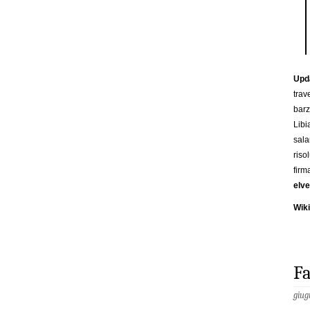
Upda
trav
barz
Libi
sal
riso
firm
elve
Wik
Fa
giug