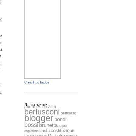
il
‘è
he
un
ra
a,
li
i:
Crea il tuo badge
di
al
Nube tematica
aborto
Anno Zero
berlusconi
bertolaso
blogger
bondi
bossi
brunetta
capro
costituzione
casta
espiatorio
Di Pietro
croce
dell'Utri
ferrovie