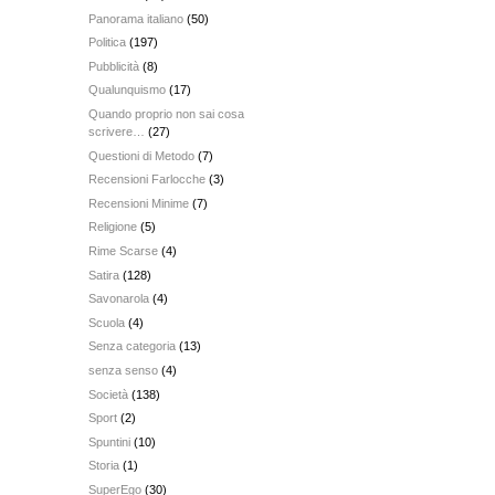
Panorama italiano
(50)
Politica
(197)
Pubblicità
(8)
Qualunquismo
(17)
Quando proprio non sai cosa
scrivere…
(27)
Questioni di Metodo
(7)
Recensioni Farlocche
(3)
Recensioni Minime
(7)
Religione
(5)
Rime Scarse
(4)
Satira
(128)
Savonarola
(4)
Scuola
(4)
Senza categoria
(13)
senza senso
(4)
Società
(138)
Sport
(2)
Spuntini
(10)
Storia
(1)
SuperEgo
(30)