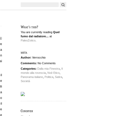
What's this?
You are currently reading
Quel
fumo dal radiatore…
at
iù
PaleoZotico
.
ve
ia
meta
in
Author:
Verrocchio
ai
Comments:
No Comments
Categories:
Dalla mia Finestra
,
Il
mondo alla rovescia
,
Noè Etico
,
il
Panorama italiano
,
Politica
,
Satira
,
ue
Società
li
na
no
il
re
Condividi
he