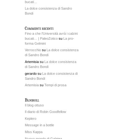
bucati…
La dolce consistenza di Sandro
Bondi
Commenti recenti
Fino a che l’Università avrà i calzini
bucati… | PaleoZotico
su
La pro-
forma Gelmini
Verrocchio
su
La dolce consistenza
di Sandro Bondi
Artemisia su
La dolce consistenza
di Sandro Bondi
gerardo su
La dolce consistenza di
Sandro Bondi
Artemisia
su
Tempi di prosa
Blogroll
Il blog ottuso
Il diario di Robin Goodfellow
Keplero
Message in a bottle
Miss Kappa
Nuovo mondo di Galatea