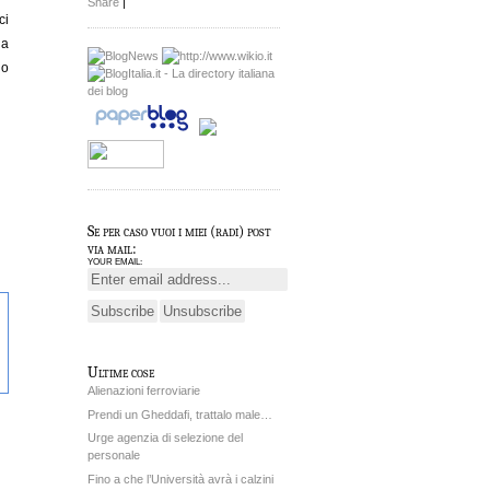
Share
|
ci
 a
no
Se per caso vuoi i miei (radi) post
via mail:
YOUR EMAIL:
Ultime cose
Alienazioni ferroviarie
Prendi un Gheddafi, trattalo male…
Urge agenzia di selezione del
personale
Fino a che l’Università avrà i calzini