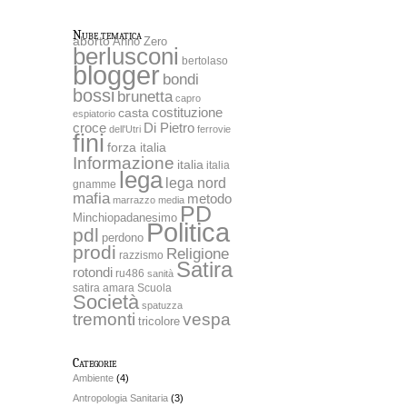
Nube tematica
aborto
Anno Zero
berlusconi
bertolaso
blogger
bondi
bossi
brunetta
capro
costituzione
casta
espiatorio
Di Pietro
croce
dell'Utri
ferrovie
fini
forza italia
Informazione
italia
italia
lega
lega nord
gnamme
mafia
metodo
marrazzo
media
PD
Minchiopadanesimo
Politica
pdl
perdono
prodi
Religione
razzismo
Satira
rotondi
ru486
sanità
satira amara
Scuola
Società
spatuzza
tremonti
vespa
tricolore
Categorie
Ambiente
(4)
Antropologia Sanitaria
(3)