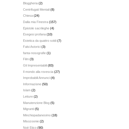
Bloggheria
(2)
Centrifugati Mentali
(8)
Chiesa
(24)
Dalla mia Finestra
(157)
Epistole sacrileghe
(4)
Esegesi profana
(10)
Estetica da quattro soldi
(7)
Falsi Astorici
(3)
fanta-nosografie
(1)
Film
(3)
Gli Impresentabili
(83)
Il mondo alla rovescia
(27)
Improbabili Annunci
(4)
Informazione
(50)
Islam
(2)
Letture
(2)
Manutenzione Blog
(5)
Migranti
(5)
Minchiopadanesimo
(18)
Misozoonie
(2)
Noè Etico
(90)