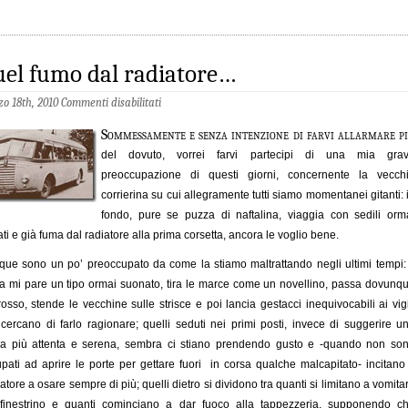
el fumo dal radiatore…
o 18th, 2010
Commenti disabilitati
Sommessamente e senza intenzione di farvi allarmare p
del dovuto, vorrei farvi partecipi di una mia gra
preoccupazione di questi giorni, concernente la vecch
corrierina su cui allegramente tutti siamo momentanei gitanti: 
fondo, pure se puzza di naftalina, viaggia con sedili orm
ati e già fuma dal radiatore alla prima corsetta, ancora le voglio bene.
ue sono un po’ preoccupato da come la stiamo maltrattando negli ultimi tempi: 
ta mi pare un tipo ormai suonato, tira le marce come un novellino, passa dovunq
rosso, stende le vecchine sulle strisce e poi lancia gestacci inequivocabili ai vigi
cercano di farlo ragionare; quelli seduti nei primi posti, invece di suggerire u
da più attenta e serena, sembra ci stiano prendendo gusto e -quando non so
pati ad aprire le porte per gettare fuori in corsa qualche malcapitato- incitano 
atore a osare sempre di più; quelli dietro si dividono tra quanti si limitano a vomita
 finestrino e quanti cominciano a dar fuoco alla tappezzeria, supponendo c