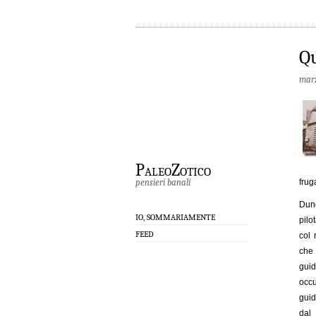
Qu
marz
PaleoZotico
pensieri banali
frug
Dunq
IO, SOMMARIAMENTE
pilo
FEED
col 
che 
gui
occu
guid
dal