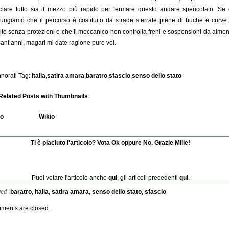
ciare tutto sia il mezzo più rapido per fermare questo andare spericolato. Se 
ungiamo che il percorso è costituito da strade sterrate piene di buche e curve
to senza protezioni e che il meccanico non controlla freni e sospensioni da alme
ant’anni, magari mi date ragione pure voi.
norati Tag:
italia
,
satira amara
,
baratro
,
sfascio
,
senso dello stato
io
Wikio
Ti è piaciuto l'articolo? Vota Ok oppure No. Grazie Mille!
Puoi votare l'articolo anche
qui
, gli articoli precedenti
qui
.
ged
baratro
,
italia
,
satira amara
,
senso dello stato
,
sfascio
ments are closed.