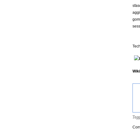
sfas
aggi
gomi
sess
Tech
Wik
Tag
Com