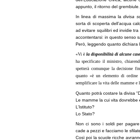
appunto, il ritorno del grembiule.
In linea di massima la
divisa s
sorta di scoperta dell’acqua cal
ad evitare squilibri ed invidie t
accontentarsi: in questo senso 
Però, leggendo quanto dichiara l
«Vi è
la disponibilità di alcune cas
ha specificato il ministro, chiaren
spetterà comunque la decisione fin
quanto «è un elemento di ordine e
semplificare la vita delle mamme e l
Quanto potrà costare la divisa 
Le mamme la cui vita dovrebbe 
L’Istituto?
Lo Stato?
Non ci sono i soldi per pagare g
cade a pezzi e facciamo le sfilat
Così poi la scuole ricche avranno