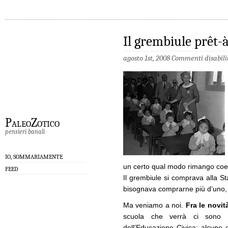
Il grembiule prêt-
agosto 1st, 2008
Commenti disabili
PaleoZotico
pensieri banali
IO, SOMMARIAMENTE
un certo qual modo rimango coer
FEED
Il grembiule si comprava alla St
bisognava comprarne più d’uno,
Ma veniamo a noi.
Fra le novit
scuola che verrà ci sono a
dell’Educazione Civica; alcune c