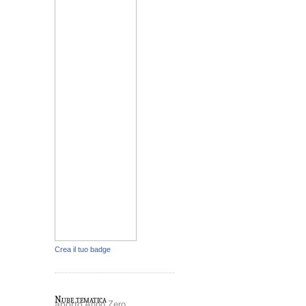
Crea il tuo badge
Nube tematica
aborto
Anno Zero