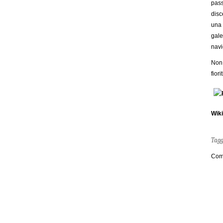
pass
disc
una 
gale
navi
Non 
fior
Wik
Tag
Com