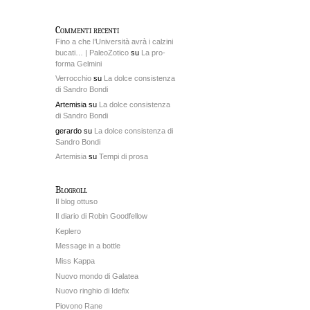
Commenti recenti
Fino a che l’Università avrà i calzini
bucati… | PaleoZotico
su
La pro-
forma Gelmini
Verrocchio
su
La dolce consistenza
di Sandro Bondi
Artemisia su
La dolce consistenza
di Sandro Bondi
gerardo su
La dolce consistenza di
Sandro Bondi
Artemisia
su
Tempi di prosa
Blogroll
Il blog ottuso
Il diario di Robin Goodfellow
Keplero
Message in a bottle
Miss Kappa
Nuovo mondo di Galatea
Nuovo ringhio di Idefix
Piovono Rane