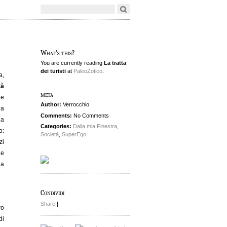
What's this?
You are currently reading
La tratta
dei turisti
at
PaleoZotico
.
a,
tà
meta
he
Author:
Verrocchio
 a
Comments:
No Comments
na
Categories:
Dalla mia Finestra
,
o:
Società
,
SuperEgo
zi
he
ia
Condividi
Share
|
ro
di