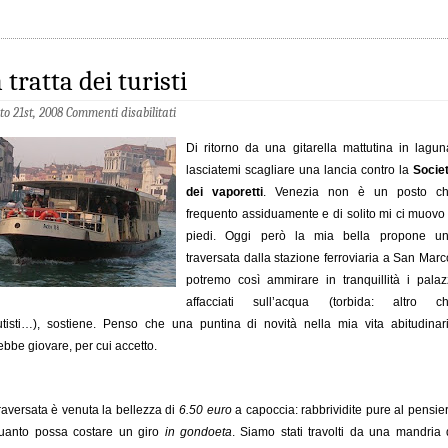
 tratta dei turisti
to 21st, 2008
Commenti disabilitati
Di ritorno da una gitarella mattutina in lagun
lasciatemi scagliare una lancia contro la
Socie
dei vaporetti
. Venezia non è un posto c
frequento assiduamente e di solito mi ci muovo
piedi. Oggi però la mia bella propone u
traversata dalla stazione ferroviaria a San Marc
potremo così ammirare in tranquillità i palaz
affacciati sull’acqua (torbida: altro c
tisti…), sostiene. Penso che una puntina di novità nella mia vita abitudinar
ebbe giovare, per cui accetto.
raversata è venuta la
bellezza
di
6.50 euro
a capoccia: rabbrividite pure al pensie
uanto possa costare un giro
in gondoeta
. Siamo stati travolti da una mandria 