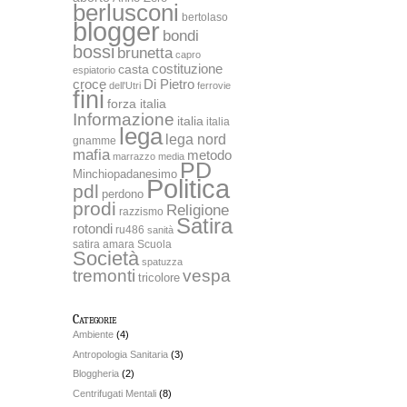
berlusconi
bertolaso
blogger
bondi
bossi
brunetta
capro
costituzione
casta
espiatorio
Di Pietro
croce
dell'Utri
ferrovie
fini
forza italia
Informazione
italia
italia
lega
lega nord
gnamme
mafia
metodo
marrazzo
media
PD
Minchiopadanesimo
Politica
pdl
perdono
prodi
Religione
razzismo
Satira
rotondi
ru486
sanità
satira amara
Scuola
Società
spatuzza
tremonti
vespa
tricolore
Categorie
Ambiente
(4)
Antropologia Sanitaria
(3)
Bloggheria
(2)
Centrifugati Mentali
(8)