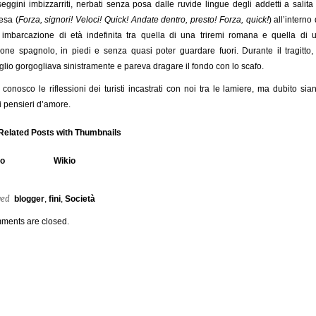
eggini imbizzarriti, nerbati senza posa dalle ruvide lingue degli addetti a salita
esa (
Forza, signori! Veloci! Quick! Andate dentro, presto! Forza, quick!
) all’interno 
imbarcazione di età indefinita tra quella di una triremi romana e quella di 
one spagnolo, in piedi e senza quasi poter guardare fuori. Durante il tragitto, 
glio gorgogliava sinistramente e pareva dragare il fondo con lo scafo.
conosco le riflessioni dei turisti incastrati con noi tra le lamiere, ma dubito sia
iti pensieri d’amore.
io
Wikio
ged
blogger
,
fini
,
Società
ments are closed.