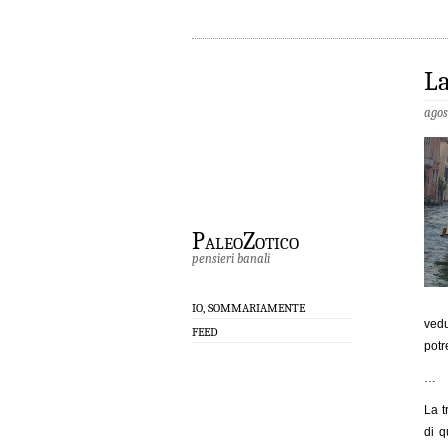
La
agos
PaleoZotico
pensieri banali
IO, SOMMARIAMENTE
vedu
FEED
potr
…
La t
di q