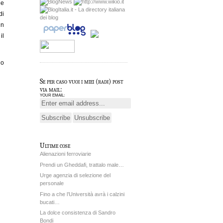
 e
di
un
il
no
Se per caso vuoi i miei (radi) post
via mail:
YOUR EMAIL:
Ultime cose
Alienazioni ferroviarie
Prendi un Gheddafi, trattalo male…
Urge agenzia di selezione del
personale
Fino a che l’Università avrà i calzini
bucati…
La dolce consistenza di Sandro
Bondi