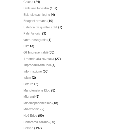
Chiesa
(24)
Dalla mia Finestra
(157)
Epistole sacrileghe
(4)
Esegesi profana
(10)
Estetica da quattro soldi
(7)
Falsi Astorici
(3)
fanta-nosografie
(1)
Film
(3)
Gli Impresentabili
(83)
Il mondo alla rovescia
(27)
Improbabili Annunci
(4)
Informazione
(50)
Islam
(2)
Letture
(2)
Manutenzione Blog
(5)
Migranti
(5)
Minchiopadanesimo
(18)
Misozoonie
(2)
Noè Etico
(90)
Panorama italiano
(50)
Politica
(197)