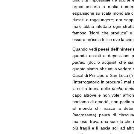
una vita impossibile tra scorte e
ormai assurta a mafia numer
espansione su scala mondiale che
riusciti a raggiungere; ora sa
male abbia infettato ogni struttu
famoso “Nord che produce” e ch
essere un’isola felice ove la crim
Quando vedi
paesi dell’hinter
quando assisti a deposizioni pr
padani
(doc o acquisiti che sian
quanto siamo abituati a vedere e
Casal di Principe o San Luca (
l’interrogatorio in procura? mai 
la solita teoria delle
poche mel
capo altrove e non voler affro
parliamo di omertà, non parliam
al mondo chi nasce a determi
(sacrosanta) paura di ciascuno
mafiose, trova una società che 
più fragili e li lascia soli ad a