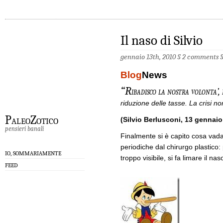
Il naso di Silvio
gennaio 13th, 2010 §
2 comments
Blog
News
“R
ibadisco la nostra volonta’, 
riduzione delle tasse. La crisi n
PaleoZotico
(Silvio Berlusconi, 13 gennaio
pensieri banali
Finalmente si è capito cosa vada 
periodiche dal chirurgo plastico:
IO, SOMMARIAMENTE
troppo visibile, si fa limare il nas
FEED