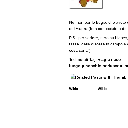
No, non per le bugie: che avete c
del Viagra (ben conosciuto e descr
P.S.: per vedere, nero su bianco, 
tasse” dalla discesa in campo a 
cosa seria”).
Technorati Tag:
viagra
,
naso
lungo
,
pinocchio
,
berlusconi
,
b
Wikio
Wikio