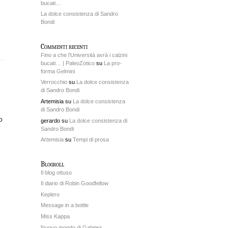
bucati…
La dolce consistenza di Sandro
Bondi
Commenti recenti
Fino a che l’Università avrà i calzini
bucati… | PaleoZotico
su
La pro-
forma Gelmini
Verrocchio
su
La dolce consistenza
di Sandro Bondi
Artemisia su
La dolce consistenza
di Sandro Bondi
o
gerardo su
La dolce consistenza di
Sandro Bondi
Artemisia
su
Tempi di prosa
Blogroll
Il blog ottuso
Il diario di Robin Goodfellow
Keplero
Message in a bottle
Miss Kappa
Nuovo mondo di Galatea