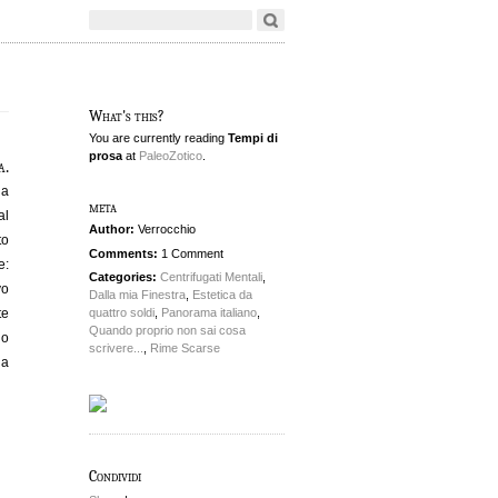
What's this?
You are currently reading
Tempi di
prosa
at
PaleoZotico
.
a.
 a
meta
al
Author:
Verrocchio
to
Comments:
1 Comment
e:
Categories:
Centrifugati Mentali
,
vo
Dalla mia Finestra
,
Estetica da
te
quattro soldi
,
Panorama italiano
,
Quando proprio non sai cosa
no
scrivere...
,
Rime Scarse
 a
Condividi