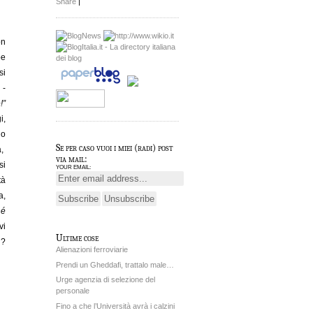
Share
|
on
be
si
-
!”
i,
io
Se per caso vuoi i miei (radi) post
a,
via mail:
si
YOUR EMAIL:
tà
a,
né
vi
Ultime cose
i?
Alienazioni ferroviarie
Prendi un Gheddafi, trattalo male…
Urge agenzia di selezione del
personale
Fino a che l’Università avrà i calzini