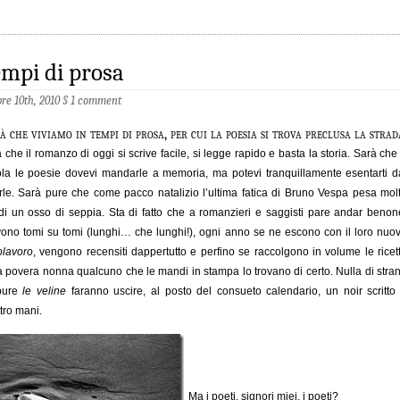
mpi di prosa
bre 10th, 2010
§
1 comment
à che viviamo in tempi di prosa, per cui la poesia si trova preclusa la strad
 che il romanzo di oggi si scrive facile, si legge rapido e basta la storia. Sarà che
la le poesie dovevi mandarle a memoria, ma potevi tranquillamente esentarti d
rle. Sarà pure che come pacco natalizio l’ultima fatica di Bruno Vespa pesa mol
di un osso di seppia. Sta di fatto che a romanzieri e saggisti pare andar benon
vono tomi su tomi (lunghi… che lunghi!), ogni anno se ne escono con il loro nuo
olavoro
, vengono recensiti dappertutto e perfino se raccolgono in volume le ricet
a povera nonna qualcuno che le mandi in stampa lo trovano di certo. Nulla di stra
pure
le veline
faranno uscire, al posto del consueto calendario, un noir scritto
tro mani.
Ma i poeti, signori miei, i poeti?