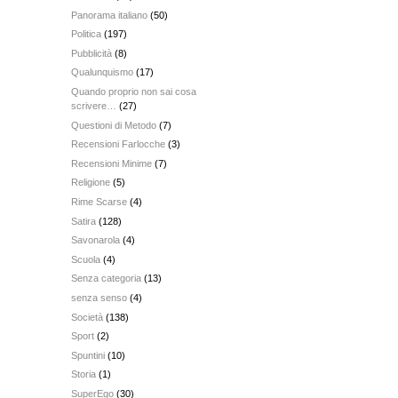
Panorama italiano
(50)
Politica
(197)
Pubblicità
(8)
Qualunquismo
(17)
Quando proprio non sai cosa
scrivere…
(27)
Questioni di Metodo
(7)
Recensioni Farlocche
(3)
Recensioni Minime
(7)
Religione
(5)
Rime Scarse
(4)
Satira
(128)
Savonarola
(4)
Scuola
(4)
Senza categoria
(13)
senza senso
(4)
Società
(138)
Sport
(2)
Spuntini
(10)
Storia
(1)
SuperEgo
(30)