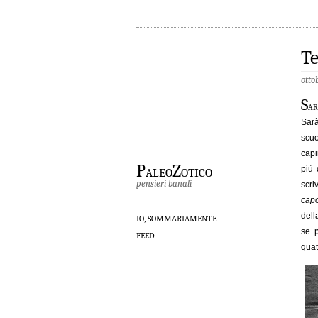
Te
otto
S
ar
Sarà
scuo
capi
PaleoZotico
più 
pensieri banali
scri
cap
dell
IO, SOMMARIAMENTE
se 
FEED
quat