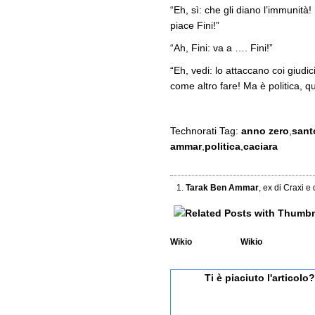
“Eh, sì: che gli diano l’immunità
piace Fini!”
“Ah, Fini: va a …. Fini!”
“Eh, vedi: lo attaccano coi giu
come altro fare! Ma è politica, q
Technorati Tag:
anno zero
,
sant
ammar
,
politica
,
caciara
Tarak Ben Ammar
, ex di Craxi e 
Wikio
Wikio
Ti è piaciuto l'articol