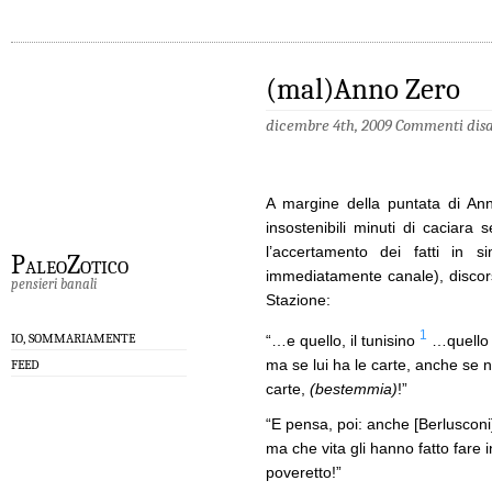
(mal)Anno Zero
dicembre 4th, 2009
Commenti disab
A margine della puntata di Anno
insostenibili minuti di caciara 
l’accertamento dei fatti in si
PaleoZotico
immediatamente canale), discorsi
pensieri banali
Stazione:
1
IO, SOMMARIAMENTE
“…e quello, il tunisino
…quello m
ma se lui ha le carte, anche se n
FEED
carte,
(bestemmia)
!”
“E pensa, poi: anche [Berlusconi
ma che vita gli hanno fatto fare i
poveretto!”