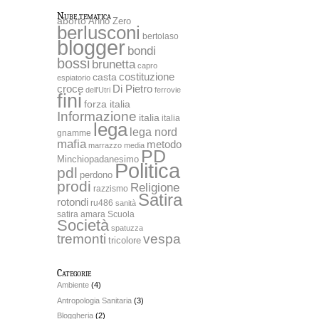
Nube tematica
aborto
Anno Zero
berlusconi
bertolaso
blogger
bondi
bossi
brunetta
capro
costituzione
casta
espiatorio
Di Pietro
croce
dell'Utri
ferrovie
fini
forza italia
Informazione
italia
italia
lega
lega nord
gnamme
mafia
metodo
marrazzo
media
PD
Minchiopadanesimo
Politica
pdl
perdono
prodi
Religione
razzismo
Satira
rotondi
ru486
sanità
satira amara
Scuola
Società
spatuzza
tremonti
vespa
tricolore
Categorie
Ambiente
(4)
Antropologia Sanitaria
(3)
Bloggheria
(2)