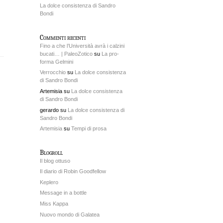
La dolce consistenza di Sandro
Bondi
Commenti recenti
Fino a che l’Università avrà i calzini
bucati… | PaleoZotico
su
La pro-
forma Gelmini
Verrocchio
su
La dolce consistenza
di Sandro Bondi
Artemisia su
La dolce consistenza
di Sandro Bondi
gerardo su
La dolce consistenza di
Sandro Bondi
Artemisia
su
Tempi di prosa
Blogroll
Il blog ottuso
Il diario di Robin Goodfellow
Keplero
Message in a bottle
Miss Kappa
Nuovo mondo di Galatea