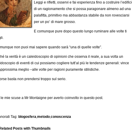
Leggi e rifletti, osservi e fai esperienza fino a costruire l’edific
di un ragionamento che si possa paragonare almeno ad una
palafitta, primitivo ma abbastanza stabile da non rovesciarsi
per un po’ di mare grosso.
E comunque pure dopo questo lungo ruminare alle volte ti
li.
munque non puoi mai sapere quando sarà “una di quelle volte”.
hé la verità è un caleidoscopio di opinioni che osserva il reale, a sua volta un
idoscopio di eventi di cui possiamo cogliere tutt’al più le tendenze generali: vince
approssima meglio –alle volte per ragioni puramente stilistiche.
orse basta non prendersi troppo sul serio.
: le mie scuse a Mr Montaigne per averlo coinvolto in questo post.
norati Tag:
blogosfera
,
metodo
,
conoscenza