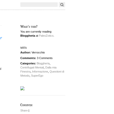
What's this?
You are currently reading
Bloggheria
at
PaleoZotico
.
er
meta
Author:
Verrocchio
Comments:
3 Comments
Categories:
Bloggheria
,
Centrifugati Mentali
,
Dalla mia
ic
Finestra
,
Informazione
,
Questioni di
Metodo
,
SuperEgo
Condividi
Share
|