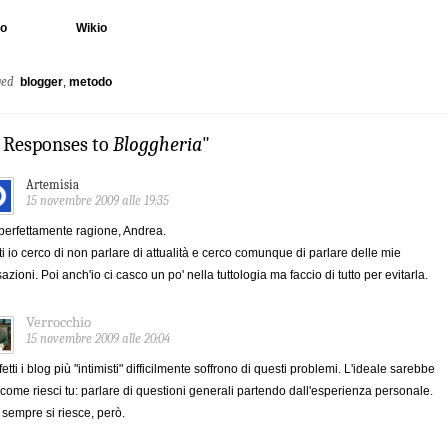
io
Wikio
ged
blogger
,
metodo
3 Responses to
Bloggheria
"
Artemisia
15 novembre 2009 alle 19:35
perfettamente ragione, Andrea.
tti io cerco di non parlare di attualità e cerco comunque di parlare delle mie
azioni. Poi anch'io ci casco un po' nella tuttologia ma faccio di tutto per evitarla.
Verrocchio
15 novembre 2009 alle 20:04
ffetti i blog più "intimisti" difficilmente soffrono di questi problemi. L'ideale sarebbe
 come riesci tu: parlare di questioni generali partendo dall'esperienza personale.
sempre si riesce, però.