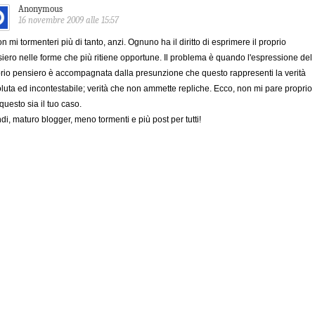
Anonymous
16 novembre 2009 alle 15:57
on mi tormenteri più di tanto, anzi. Ognuno ha il diritto di esprimere il proprio
iero nelle forme che più ritiene opportune. Il problema è quando l'espressione del
rio pensiero è accompagnata dalla presunzione che questo rappresenti la verità
luta ed incontestabile; verità che non ammette repliche. Ecco, non mi pare proprio
questo sia il tuo caso.
di, maturo blogger, meno tormenti e più post per tutti!