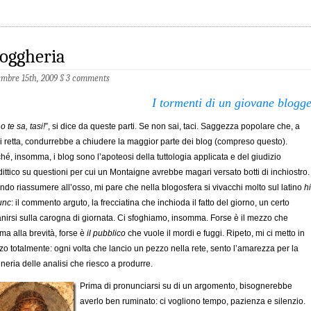
oggheria
mbre 15th, 2009
§
3 comments
I tormenti di un giovane blogg
o te sa, tasi!
”, si dice da queste parti. Se non sai, taci. Saggezza popolare che, a
i retta, condurrebbe a chiudere la maggior parte dei blog (compreso questo).
hé, insomma, i blog sono l’apoteosi della tuttologia applicata e del giudizio
ittico su questioni per cui un Montaigne avrebbe magari versato botti di inchiostro.
ndo riassumere all’osso, mi pare che nella blogosfera si vivacchi molto sul latino
h
unc
: il commento arguto, la frecciatina che inchioda il fatto del giorno, un certo
nirsi sulla carogna di giornata. Ci sfoghiamo, insomma. Forse è il mezzo che
ma alla brevità, forse è
il pubblico
che vuole il mordi e fuggi. Ripeto, mi ci metto in
o totalmente: ogni volta che lancio un pezzo nella rete, sento l’amarezza per la
ineria delle analisi che riesco a produrre.
Prima di pronunciarsi su di un argomento, bisognerebbe
averlo ben ruminato: ci vogliono tempo, pazienza e silenzio.