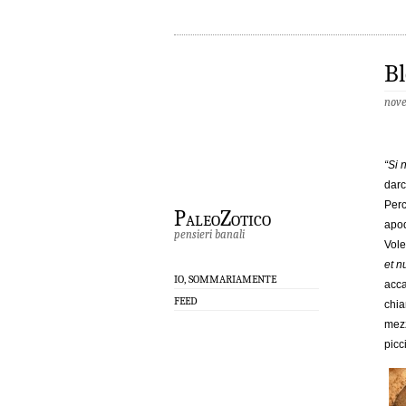
Bl
nove
“Si n
darc
Perc
PaleoZotico
apod
pensieri banali
Vole
et n
IO, SOMMARIAMENTE
acca
FEED
chia
mezz
picc