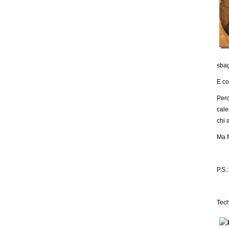
sbag
E co
Perc
cale
chi 
Ma f
P.S.
Tech