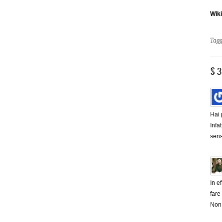
Wik
Tag
§ 
Hai 
Infa
sens
In e
fare
Non 