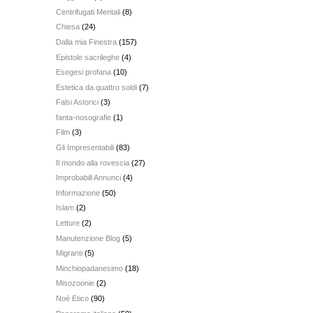
Centrifugati Mentali
(8)
Chiesa
(24)
Dalla mia Finestra
(157)
Epistole sacrileghe
(4)
Esegesi profana
(10)
Estetica da quattro soldi
(7)
Falsi Astorici
(3)
fanta-nosografie
(1)
Film
(3)
Gli Impresentabili
(83)
Il mondo alla rovescia
(27)
Improbabili Annunci
(4)
Informazione
(50)
Islam
(2)
Letture
(2)
Manutenzione Blog
(5)
Migranti
(5)
Minchiopadanesimo
(18)
Misozoonie
(2)
Noè Etico
(90)