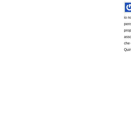
io n
pens
prop
asso
che 
Quin