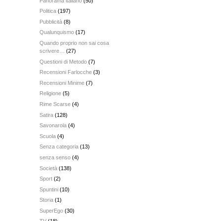
Panorama italiano
(50)
Politica
(197)
Pubblicità
(8)
Qualunquismo
(17)
Quando proprio non sai cosa
scrivere…
(27)
Questioni di Metodo
(7)
Recensioni Farlocche
(3)
Recensioni Minime
(7)
Religione
(5)
Rime Scarse
(4)
Satira
(128)
Savonarola
(4)
Scuola
(4)
Senza categoria
(13)
senza senso
(4)
Società
(138)
Sport
(2)
Spuntini
(10)
Storia
(1)
SuperEgo
(30)