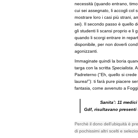
necessità (quando entrano, timor
cui sei assegnato, li accogli col so
mostrare loro i casi più strani,
sei). Il secondo passo è quello de
gli studenti li scansi proprio e l
quando li scorgi entrare in repa
disponibile, per non doverli condu
agonizzanti.
Immaginate quindi la boria quand
targa con la scritta
Specialista
. 
Padreterno (“Eh, quello si crede
laurea!”): ti farà pure piacere se
fantasia, come avvenuto a Foggi
Sanita’: 11 medici
Gdf, risultavano presenti
Perchè il dono dell’ubiquità è pr
di pochissimi altri scelti e selezion