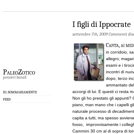
I figli di Ippocrate
settembre 7th, 2009
Commenti disa
Capita, ai med
in corridoio, s
allegro; magari
esami e i tiroc
PaleoZotico
incontri di nu
pensieri banali
dopo, terzo inc
ammantato dell
accorgi di lui. E questi ci resta 
IO, SOMMARIAMENTE
Non gli ho prestato gli appunti? G
FEED
piano, man mano che i capelli gli
naturale processo di
decadiment
capita a tutti, ma spesso avviene.
fosso, improvvisamente i colleghi
Cammini 30 cm al di sopra di lor