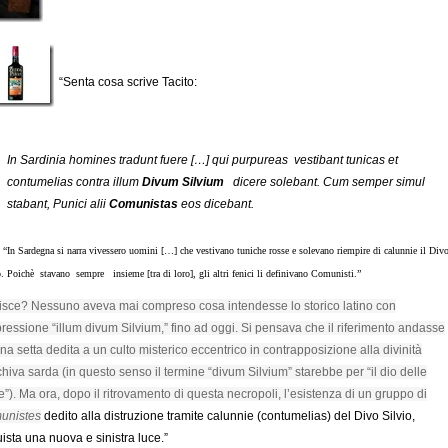
“Senta cosa scrive Tacito:
In Sardinia homines tradunt fuere […] qui purpureas vestibant tunicas et
contumelias contra illum
Divum Silvium
dicere solebant. Cum semper simul
stabant, Punici alii
Comunistas
eos dicebant.
: “In Sardegna si narra vivessero uomini […] che vestivano tuniche rosse e solevano riempire di calunnie il Div
o. Poichè stavano sempre insieme [tra di loro], gli altri fenici li definivano Comunisti.”
sce? Nessuno aveva mai compreso cosa intendesse lo storico latino con
pressione “illum divum Silvium,” fino ad oggi. Si pensava che il riferimento andasse
na setta dedita a un culto misterico eccentrico in contrapposizione alla divinità
hiva sarda (in questo senso il termine “divum Silvium” starebbe per “il dio delle
e”). Ma ora, dopo il ritrovamento di questa necropoli, l’esistenza di un gruppo di
unistes
dedito alla distruzione tramite calunnie (contumelias) del Divo Silvio,
ista una nuova e sinistra luce.”