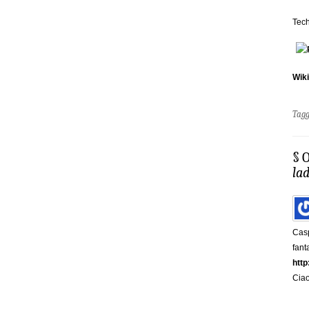
Tech
Wik
Tag
§ 
la
Casp
fant
http
Ciao