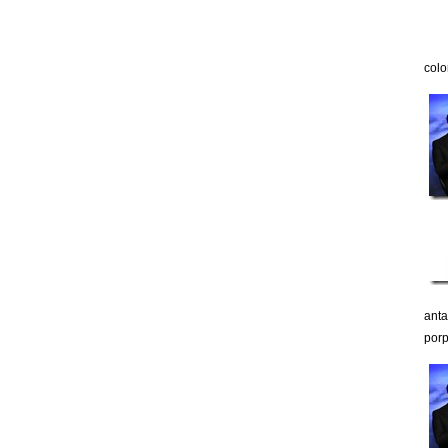
colo
anta
porp