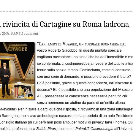
 rivincita di Cartagine su Roma ladrona
io 26th, 2009
§
1 comment
“Cari amici di Voyager, un cordiale buonasera dal
vostro Roberto Giacobbo. In questa puntata speciale
vogliamo raccontarvi una storia che ha dell’incredibile e ch
se confermata, ci costringerebbe a rivedere del tutto le attua
teorie sullo spazio-tempo. Cominciamo, come di consueto,
con una serie di domande: è possibile prevedere il futuro?
Ed è possibile, grazie a questa conoscenza, influenzarne il
decorso? Ed è possibile che una popolazione del IV secolo
A.C. possedesse le conoscenze necessarie per tutto ciò
senza nemmeno un aiutino da parte di un’entità aliena
r-evoluta? Per iniziare a darci qualche risposta, ci troviamo in una zona ultrasegre
a Sardegna, uno scavo archeologico nascosto nella proprietà di un noto President
Consiglio italiano (di cui però non possiamo, per motivi di privacy, farvi il nome). Qu
noi è la professoressa
Zedda Piras
, docente di
PaleoUfoCastronologia
all’Universi