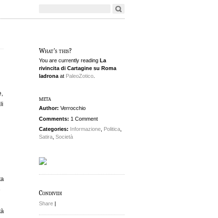
What's this?
You are currently reading
La
rivincita di Cartagine su Roma
ladrona
at
PaleoZotico
.
e,
meta
li
Author:
Verrocchio
Comments:
1 Comment
Categories:
Informazione
,
Politica
,
Satira
,
Società
ta
e
Condividi
i
Share
|
tà