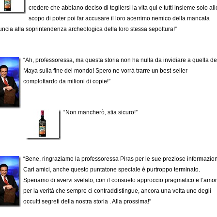
credere che abbiano deciso di togliersi la vita qui e tutti insieme solo all
scopo di poter poi far accusare il loro acerrimo nemico della mancata
ncia alla soprintendenza archeologica della loro stessa sepoltura!”
“Ah, professoressa, ma questa storia non ha nulla da invidiare a quella de
Maya sulla fine del mondo! Spero ne vorrà trarre un best-seller
complottardo da milioni di copie!”
“Non mancherò, stia sicuro!”
“Bene, ringraziamo la professoressa Piras per le sue preziose informazion
Cari amici, anche questo puntatone speciale è purtroppo terminato.
Speriamo di avervi svelato, con il consueto approccio pragmatico e l’amo
per la verità che sempre ci contraddistingue, ancora una volta uno degli
occulti segreti della nostra storia . Alla prossima!”