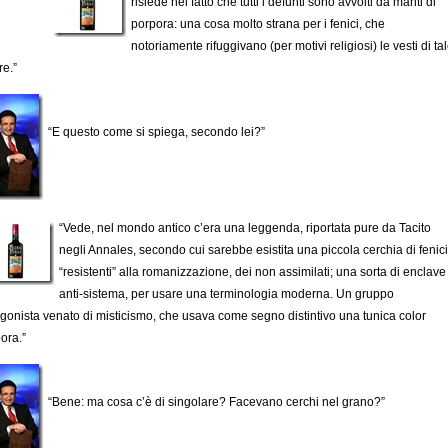
risiede nel fatto che tutti i defunti sono avvolti da manti di
porpora: una cosa molto strana per i fenici, che
notoriamente rifuggivano (per motivi religiosi) le vesti di ta
re.”
“E questo come si spiega, secondo lei?”
“Vede, nel mondo antico c’era una leggenda, riportata pure da Tacito
negli Annales, secondo cui sarebbe esistita una piccola cerchia di fenici
“resistenti” alla romanizzazione, dei non assimilati; una sorta di enclave
anti-sistema, per usare una terminologia moderna. Un gruppo
gonista venato di misticismo, che usava come segno distintivo una tunica color
ora.”
“Bene: ma cosa c’è di singolare? Facevano cerchi nel grano?”