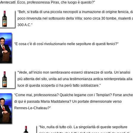
Mentecattì
. Ecco, professoressa Piras, che luogo è questo?”
“Beh, si tratta di una piccola necropoli a inumazione di origine fenicia, d
poco rinvenuta nel sottosuolo della Villa: sono circa 30 tombe, risalenti 
300 A.C.”
“E cosa c’è di così rivoluzionario nelle sepolture di questi fenici?”
“Vede, all’inizio non sembravano esserci stranezze di sorta. Un’analisi
più attenta del sito, unita ad una testimonianza antica reinterpretata alla
luce di questa scoperta ci ha però fatto sobbalzare.”
“Come mai, professoressa? Qualche legame con i Templari? Forse anche
di qui è passata Maria Maddalena? Un portale dimensionale verso
Rennes-Le-Chateau?”
“No, nulla di tutto ciò. La singolarità di queste sepolture