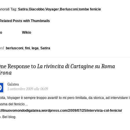
norati Tag:
Satira
,
Giacobbo
,
Voyager
,
Berlusconi
,
tombe fenicie
io
Wikio
ged
berlusconi
,
fini
,
lega
,
Satira
One Response to
La rivincita di Cartagine su Roma
drona
Galatea
5 settembre 2009 alle 06:09
ita, Voyager è sempre troppo avanti! Io mi pero limitata, da storica, ad intervistare i
asma del fenicio…
://ilnuovomondodigalatea.wordpress.com/2009/07/25/intervista-col-fenicio/
. Bel blog.