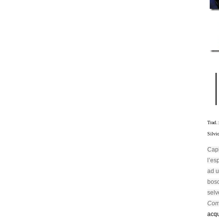
Trad.
Silvi
Capi
l’es
ad u
bosc
selv
Com
acqu