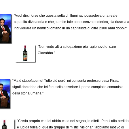
“Vuol dirci forse che questa setta di Illuminati possedeva una reale
capacità divinatoria e che, tramite tale conoscenza esoterica, sia riuscita 
individuare un nemico lontano in un capitalista di oltre 2300 anni dopo?”
“Non vedo altra spiegazione più ragionevole, caro
Giacobbo.”
“Ma è stupefacente! Tutto ciò però, mi consenta professoressa Piras,
significherebbe che lei è riuscita a svelare il primo complotto comunista
della storia umana!”
“Credo proprio che lei abbia colto nel segno, in effetti. Pensi alla perfida
e lucida follia di questo gruppo di mistici visionari: abbiamo motivo di