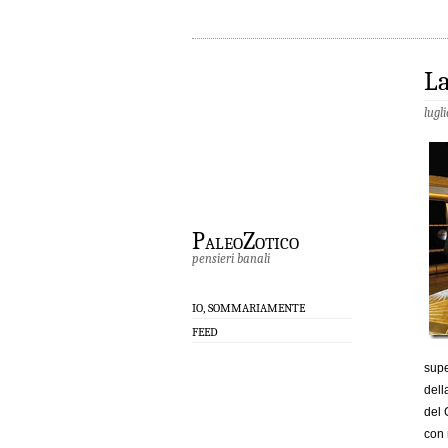
La
lugl
PaleoZotico
pensieri banali
IO, SOMMARIAMENTE
FEED
supe
dell
del 
con 