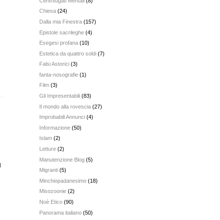
Centrifugati Mentali
(8)
Chiesa
(24)
Dalla mia Finestra
(157)
Epistole sacrileghe
(4)
Esegesi profana
(10)
Estetica da quattro soldi
(7)
Falsi Astorici
(3)
fanta-nosografie
(1)
Film
(3)
Gli Impresentabili
(83)
Il mondo alla rovescia
(27)
Improbabili Annunci
(4)
Informazione
(50)
Islam
(2)
Letture
(2)
Manutenzione Blog
(5)
l
Migranti
(5)
Minchiopadanesimo
(18)
Misozoonie
(2)
Noè Etico
(90)
Panorama italiano
(50)