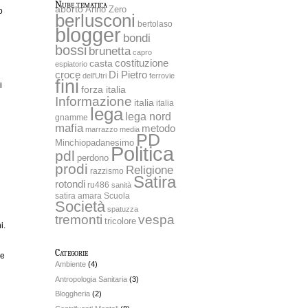
Nube tematica
aborto
Anno Zero
o
berlusconi
bertolaso
blogger
bondi
bossi
brunetta
capro
costituzione
casta
espiatorio
Di Pietro
croce
dell'Utri
ferrovie
fini
i
forza italia
Informazione
italia
italia
lega
lega nord
gnamme
mafia
metodo
marrazzo
media
PD
Minchiopadanesimo
Politica
pdl
perdono
prodi
Religione
razzismo
Satira
rotondi
ru486
sanità
satira amara
Scuola
Società
spatuzza
tremonti
vespa
tricolore
i.
Categorie
re
Ambiente
(4)
Antropologia Sanitaria
(3)
Bloggheria
(2)