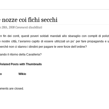
 nozze coi fichi secchi
io 28th, 2008
Commenti disabilitati
n fin dei conti, questi poveri soldati mandati allo sbaraglio con compiti di poliz
e nostre città, l’avranno capito di essere utilizzati un po’ per fare propaganda e 
perchè non ci stanno i dindini per pagare le
vere
forze dell’ordine?
ando il ritorno della Cavalleria?
io
Wikio
ments are closed.