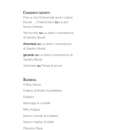
Commenti recenti
Fino a che l’Università avrà i calzini
bucati… | PaleoZotico
su
La pro-
forma Gelmini
Verrocchio
su
La dolce consistenza
di Sandro Bondi
Artemisia su
La dolce consistenza
di Sandro Bondi
gerardo su
La dolce consistenza di
Sandro Bondi
Artemisia
su
Tempi di prosa
Blogroll
Il blog ottuso
Il diario di Robin Goodfellow
Keplero
Message in a bottle
Miss Kappa
Nuovo mondo di Galatea
Nuovo ringhio di Idefix
Piovono Rane