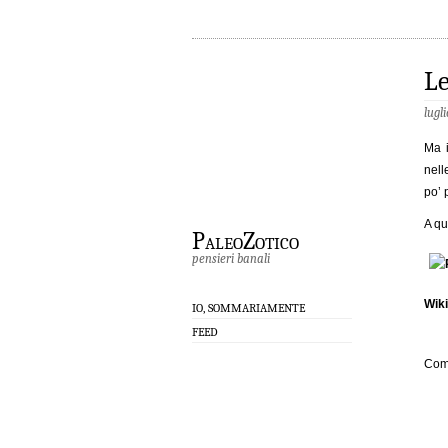
Le
lugl
Ma i
nell
po’ 
A qu
PaleoZotico
pensieri banali
Wik
IO, SOMMARIAMENTE
FEED
Com