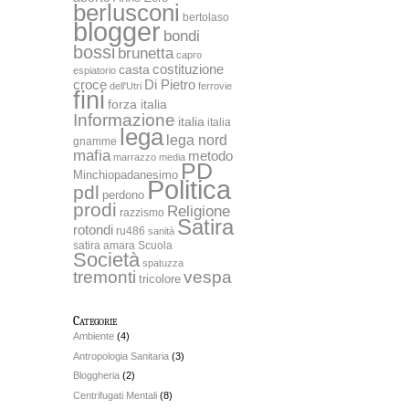
berlusconi
bertolaso
blogger
bondi
bossi
brunetta
capro
costituzione
casta
espiatorio
Di Pietro
croce
dell'Utri
ferrovie
fini
forza italia
Informazione
italia
italia
lega
lega nord
gnamme
mafia
metodo
marrazzo
media
PD
Minchiopadanesimo
Politica
pdl
perdono
prodi
Religione
razzismo
Satira
rotondi
ru486
sanità
satira amara
Scuola
Società
spatuzza
tremonti
vespa
tricolore
Categorie
Ambiente
(4)
Antropologia Sanitaria
(3)
Bloggheria
(2)
Centrifugati Mentali
(8)