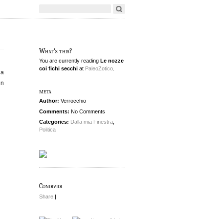
What's this?
You are currently reading
Le nozze
coi fichi secchi
at
PaleoZotico
.
ia
un
meta
Author:
Verrocchio
Comments:
No Comments
Categories:
Dalla mia Finestra
,
Politica
Condividi
Share
|