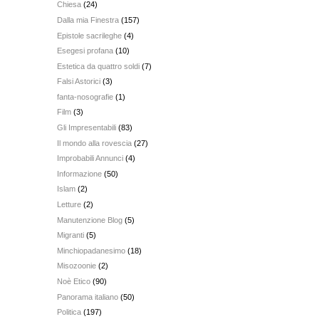
Chiesa
(24)
Dalla mia Finestra
(157)
Epistole sacrileghe
(4)
Esegesi profana
(10)
Estetica da quattro soldi
(7)
Falsi Astorici
(3)
fanta-nosografie
(1)
Film
(3)
Gli Impresentabili
(83)
Il mondo alla rovescia
(27)
Improbabili Annunci
(4)
Informazione
(50)
Islam
(2)
Letture
(2)
Manutenzione Blog
(5)
Migranti
(5)
Minchiopadanesimo
(18)
Misozoonie
(2)
Noè Etico
(90)
Panorama italiano
(50)
Politica
(197)