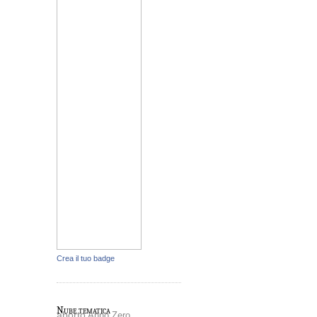
Crea il tuo badge
Nube tematica
aborto
Anno Zero