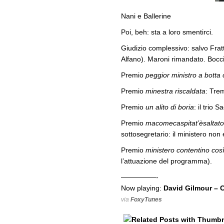
Nani e Ballerine
Poi, beh: sta a loro smentirci.
Giudizio complessivo: salvo Frat
Alfano). Maroni rimandato. Bocciat
Premio
peggior ministro a botta 
Premio
minestra riscaldata
: Tre
Premio
un alito di boria
: il trio 
Premio
macomecaspitat’èsaltato
sottosegretario: il ministero non 
Premio
ministero contentino cos
l’attuazione del programma).
—————-
Now playing:
David Gilmour – 
via
FoxyTunes