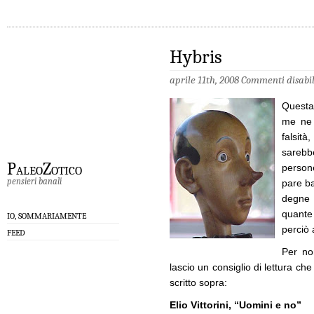
Hybris
aprile 11th, 2008
Commenti disabil
Questa
me ne 
falsit
sarebb
PaleoZotico
person
pensieri banali
pare ba
degne 
quante
IO, SOMMARIAMENTE
perciò 
FEED
Per non
lascio un consiglio di lettura ch
scritto sopra:
Elio Vittorini, “Uomini e no”