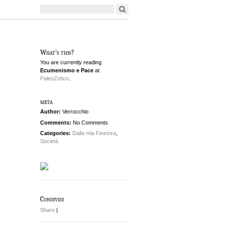
What's this?
You are currently reading
Ecumenismo e Pace
at
PaleoZotico
.
meta
Author:
Verrocchio
Comments:
No Comments
Categories:
Dalla mia Finestra
,
Società
Condividi
Share
|