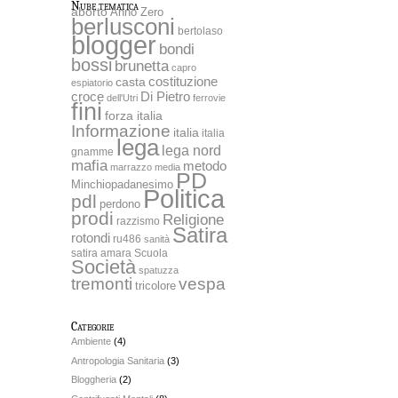
Nube tematica
aborto
Anno Zero
berlusconi
bertolaso
blogger
bondi
bossi
brunetta
capro
costituzione
casta
espiatorio
Di Pietro
croce
dell'Utri
ferrovie
fini
forza italia
Informazione
italia
italia
lega
lega nord
gnamme
mafia
metodo
marrazzo
media
PD
Minchiopadanesimo
Politica
pdl
perdono
prodi
Religione
razzismo
Satira
rotondi
ru486
sanità
satira amara
Scuola
Società
spatuzza
tremonti
vespa
tricolore
Categorie
Ambiente
(4)
Antropologia Sanitaria
(3)
Bloggheria
(2)