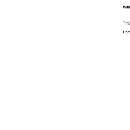
Wik
Tag
Com