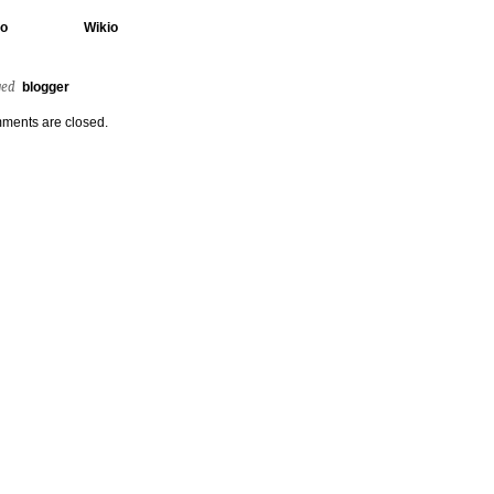
io
Wikio
ged
blogger
ments are closed.