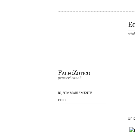
E
otto
PaleoZotico
pensieri banali
IO, SOMMARIAMENTE
FEED
Un p