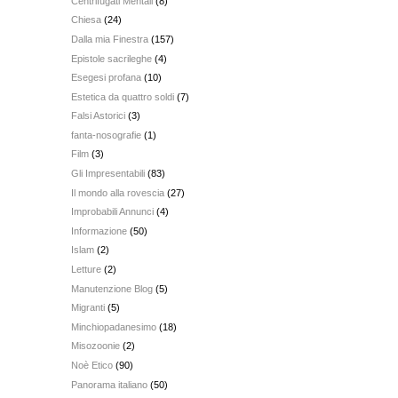
Centrifugati Mentali
(8)
Chiesa
(24)
Dalla mia Finestra
(157)
Epistole sacrileghe
(4)
Esegesi profana
(10)
Estetica da quattro soldi
(7)
Falsi Astorici
(3)
fanta-nosografie
(1)
Film
(3)
Gli Impresentabili
(83)
Il mondo alla rovescia
(27)
Improbabili Annunci
(4)
Informazione
(50)
Islam
(2)
Letture
(2)
Manutenzione Blog
(5)
Migranti
(5)
Minchiopadanesimo
(18)
Misozoonie
(2)
Noè Etico
(90)
Panorama italiano
(50)