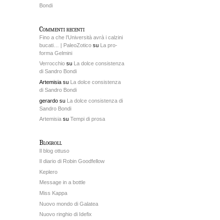
Bondi
Commenti recenti
Fino a che l’Università avrà i calzini
bucati… | PaleoZotico
su
La pro-
forma Gelmini
Verrocchio
su
La dolce consistenza
di Sandro Bondi
Artemisia su
La dolce consistenza
di Sandro Bondi
gerardo su
La dolce consistenza di
Sandro Bondi
Artemisia
su
Tempi di prosa
Blogroll
Il blog ottuso
Il diario di Robin Goodfellow
Keplero
Message in a bottle
Miss Kappa
Nuovo mondo di Galatea
Nuovo ringhio di Idefix