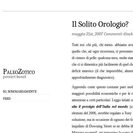
Il Solito Orologio?
maggio 21st, 2007
Commenti disabi
Tutti noi -chi più, chi meno- abbiamo av
quello che, ad ogni ricorrenza, si presenta
di cinture di pelle: qualcuna nera, molte mar
che ci si dimentica più facilmente di quel ch
PaleoZotico
deficit mnesico (il che imporrebbe, alme
pensieri banali
approfondimento diagnostico).
Apprendo come questo costume pare molto 
IO, SOMMARIAMENTE
maggiori possibilità economiche e per le r
FEED
attenzione a certi particolari. Leggo infatti 
alto il prestigio dell’Italia nel mondo
(a
elezioni del 2006, avrebbe regalato a Tony 
soluzione, ma in occasione di ognuno dei fre
inquilino di Downing Street se ne debba li
Ministro uscente*, mi immagino la scena di 