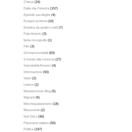
Chiesa
(24)
Dalla mia Finestra
(157)
Epistole sacrileghe
(4)
Esegesi profana
(10)
Estetica da quattro soldi
(7)
Falsi Astorici
(3)
fanta-nosografie
(1)
Film
(3)
Gli Impresentabili
(83)
Il mondo alla rovescia
(27)
Improbabili Annunci
(4)
Informazione
(50)
Islam
(2)
Letture
(2)
Manutenzione Blog
(5)
Migranti
(5)
Minchiopadanesimo
(18)
Misozoonie
(2)
Noè Etico
(90)
Panorama italiano
(50)
Politica
(197)