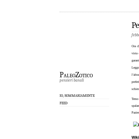
P
febb
Ora c
vista
garant
Leggo
PaleoZotico
l’alt
pensieri banali
prefe
schie
IO, SOMMARIAMENTE
Temo 
FEED
spalan
Pazi
Wik