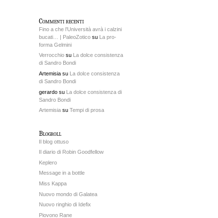
Commenti recenti
Fino a che l’Università avrà i calzini
bucati… | PaleoZotico
su
La pro-
forma Gelmini
Verrocchio
su
La dolce consistenza
di Sandro Bondi
Artemisia su
La dolce consistenza
di Sandro Bondi
gerardo su
La dolce consistenza di
Sandro Bondi
Artemisia
su
Tempi di prosa
Blogroll
Il blog ottuso
Il diario di Robin Goodfellow
Keplero
Message in a bottle
Miss Kappa
Nuovo mondo di Galatea
Nuovo ringhio di Idefix
Piovono Rane