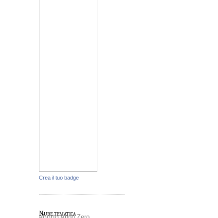
Crea il tuo badge
Nube tematica
aborto
Anno Zero