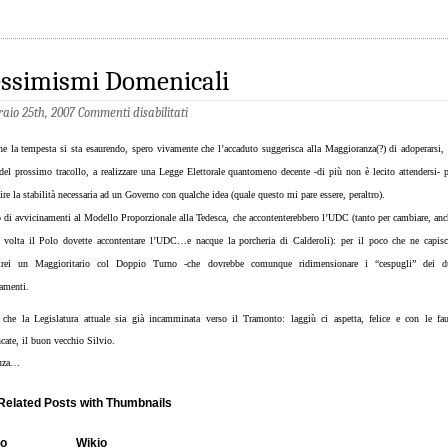
essimismi Domenicali
raio 25th, 2007
Commenti disabilitati
he la tempesta si sta esaurendo, spero vivamente che l’accaduto suggerisca alla Maggioranza(?) di adoperarsi, 
 del prossimo tracollo, a realizzare una Legge Elettorale quantomeno decente -di più non è lecito attendersi- p
ire la stabilità necessaria ad un Governo con qualche idea (quale questo mi pare essere, peraltro).
 di avvicinamenti al Modello Proporzionale alla Tedesca, che accontenterebbero l’UDC (tanto per cambiare, anc
ra volta il Polo dovette accontentare l’UDC…e nacque la porcheria di Calderoli): per il poco che ne capisc
rirei un Maggioritario col Doppio Turno -che dovrebbe comunque ridimensionare i “cespugli” dei d
ramenti.
che la Legislatura attuale sia già incamminata verso il Tramonto: laggiù ci aspetta, felice e con le fau
cate, il buon vecchio Silvio.
enza…
io
Wikio