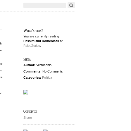
What's this?
You are currently reading
Pessimismi Domenicali
at
in
PaleoZotico
.
er
meta
he
Author:
Verrocchio
o,
Comments:
No Comments
ue
Categories:
Politica
ci
Condividi
Share
|