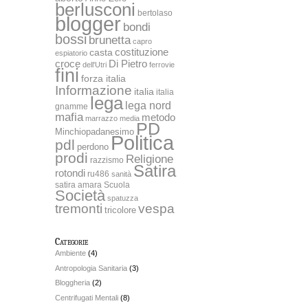
berlusconi
bertolaso
blogger
bondi
bossi
brunetta
capro
costituzione
casta
espiatorio
Di Pietro
croce
dell'Utri
ferrovie
fini
forza italia
Informazione
italia
italia
lega
lega nord
gnamme
mafia
metodo
marrazzo
media
PD
Minchiopadanesimo
Politica
pdl
perdono
prodi
Religione
razzismo
Satira
rotondi
ru486
sanità
satira amara
Scuola
Società
spatuzza
tremonti
vespa
tricolore
Categorie
Ambiente
(4)
Antropologia Sanitaria
(3)
Bloggheria
(2)
Centrifugati Mentali
(8)