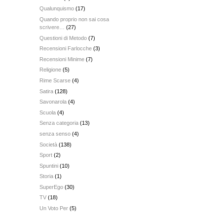
Qualunquismo
(17)
Quando proprio non sai cosa
scrivere…
(27)
Questioni di Metodo
(7)
Recensioni Farlocche
(3)
Recensioni Minime
(7)
Religione
(5)
Rime Scarse
(4)
Satira
(128)
Savonarola
(4)
Scuola
(4)
Senza categoria
(13)
senza senso
(4)
Società
(138)
Sport
(2)
Spuntini
(10)
Storia
(1)
SuperEgo
(30)
TV
(18)
Un Voto Per
(5)