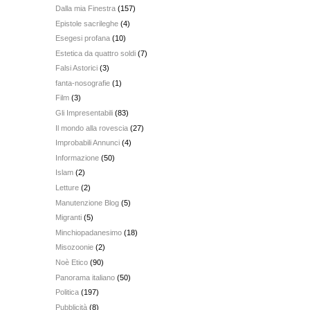
Dalla mia Finestra
(157)
Epistole sacrileghe
(4)
Esegesi profana
(10)
Estetica da quattro soldi
(7)
Falsi Astorici
(3)
fanta-nosografie
(1)
Film
(3)
Gli Impresentabili
(83)
Il mondo alla rovescia
(27)
Improbabili Annunci
(4)
Informazione
(50)
Islam
(2)
Letture
(2)
Manutenzione Blog
(5)
Migranti
(5)
Minchiopadanesimo
(18)
Misozoonie
(2)
Noè Etico
(90)
Panorama italiano
(50)
Politica
(197)
Pubblicità
(8)