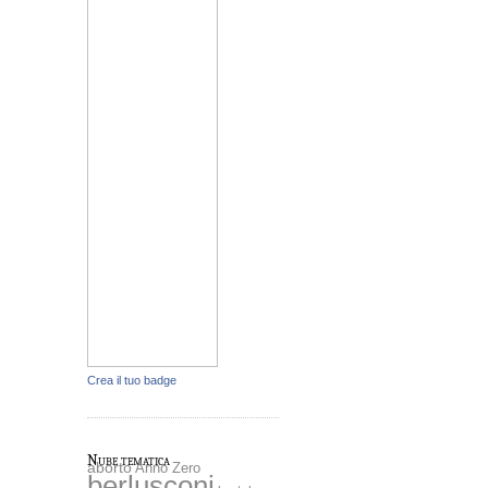
Crea il tuo badge
Nube tematica
aborto
Anno Zero
berlusconi