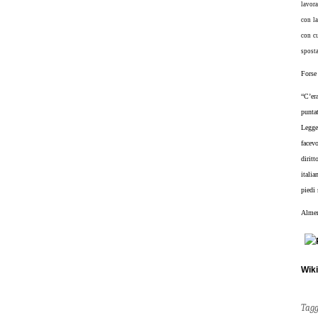
lavora
con la
con cu
sposta
Forse 
“C’er
punta
Legge
facev
dirit
italia
piedi 
Almeno
Wik
Tag