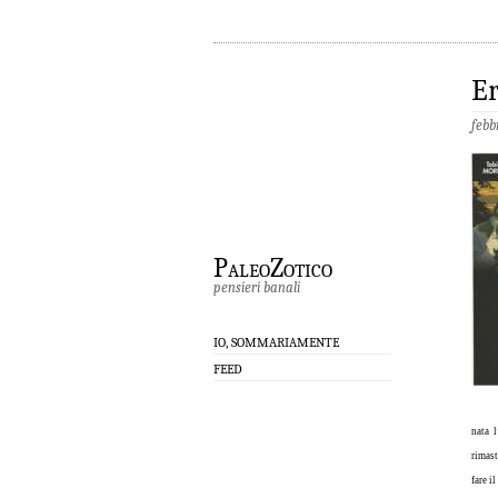
E
febb
PaleoZotico
pensieri banali
IO, SOMMARIAMENTE
FEED
nata l
rimast
fare i