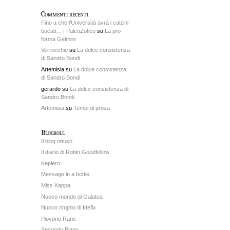
Commenti recenti
Fino a che l’Università avrà i calzini
bucati… | PaleoZotico
su
La pro-
forma Gelmini
Verrocchio
su
La dolce consistenza
di Sandro Bondi
Artemisia su
La dolce consistenza
di Sandro Bondi
gerardo su
La dolce consistenza di
Sandro Bondi
Artemisia
su
Tempi di prosa
Blogroll
Il blog ottuso
Il diario di Robin Goodfellow
Keplero
Message in a bottle
Miss Kappa
Nuovo mondo di Galatea
Nuovo ringhio di Idefix
Piovono Rane
Secondo Piano