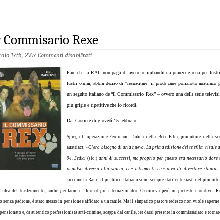
r Commisario Rexe
raio 17th, 2007
Commenti disabilitati
Pare che la RAI, non paga di avercelo imbandito a pranzo e cena per lustri
lustri ormai, abbia deciso di “resuscitare” il prode cane poliziotto austriaco 
un seguito italiano de “Il Commissario Rex” – ovvero una delle serie televisi
più grigie e ripetitive che io ricordi.
Dal Corriere di giovedì 15 febbraio:
Spiega l’ operazione Ferdinand Dohna della Beta Film, produttore della ser
austriaca:
«C’ era bisogno di aria nuova. La prima edizione del telefilm risale a
94. Sedici
(sic!)
anni di successi, ma proprio per questo era necessario dare 
impulso diverso alla storia, che altrimenti rischiava di diventare stantia
siccome la Rai e il pubblico italiano sono sempre stati entusiasti del prodotto
’ idea del trasferimento, anche per farne un format più internazionale». Occorreva però un pretesto narrativo. R
o senza padrone, è stato messo in pensione e affidato a un canile. Ma il simpatico pastore tedesco non vuole saperne
l pensionato e, da autentico professionista anti-crimine, scappa dal canile, per darsi presente in commissariato e tornar