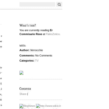
What's this?
You are currently reading
Er
Commisario Rexe
at
PaleoZotico
.
 e
per
meta
ve
Author:
Verrocchio
Comments:
No Comments
Categories:
TV
ie
l ‘
un
.
E
Condividi
, è
Share
|
ex,
 di
e a