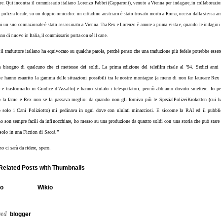
re. Qui incontra il commissario italiano Lorenzo Fabbri (Capparoni), venuto a Vienna per indagare, in collaborazi
 polizia locale, su un doppio omicidio: un cittadino austriaco è stato trovato morto a Roma, ucciso dalla stessa a
i un suo connazionale è stato assassinato a Vienna. Tra Rex e Lorenzo è amore a prima vista e, quando le indagini
no di nuovo in Italia, il commissario porta con sé il cane.
il traduttore italiano ha equivocato su qualche parola, perchè penso che una traduzione più fedele potrebbe esser
a bisogno di qualcuno che ci mettesse dei soldi. La prima edizione del telefilm risale al ’94. Sedici anni 
te hanno esaurito la gamma delle situazioni possibili tra le nostre montagne (a meno di non far laureare Rex 
 e trasformarlo in Giudice d’Assalto) e hanno stufato i telespettatori, perciò abbiamo dovuto smettere. Io pe
o la fame e Rex non se la passava meglio: da quando non gli fornivo più le SpezialPolizeiKroketten (cui h
to solo i Cani Poliziotto) mi pedinava in ogni dove con ululati minacciosi. E siccome la RAI ed il pubbli
no son sempre facili da infinocchiare, ho messo su una produzione da quattro soldi con una storia che può stare 
solo in una Fiction di Saccà.”
 ci sarà da ridere, spero.
io
Wikio
ged
blogger