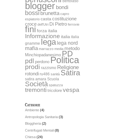
bertolaso
blogger
bondi
bossi
brunetta
capro
costituzione
casta
espiatorio
Di Pietro
croce
dell'Utri
ferrovie
fini
forza italia
Informazione
italia
italia
lega
lega nord
gnamme
mafia
metodo
marrazzo
media
PD
Minchiopadanesimo
Politica
pdl
perdono
prodi
Religione
razzismo
Satira
rotondi
ru486
sanità
satira amara
Scuola
Società
spatuzza
tremonti
vespa
tricolore
Categorie
Ambiente
(4)
Antropologia Sanitaria
(3)
Bloggheria
(2)
Centrifugati Mentali
(8)
Chiesa
(24)