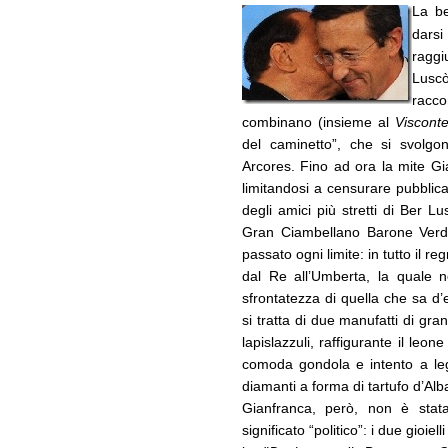
La be
dars
raggi
Lusc
racc
combinano (insieme al
Viscont
del caminetto”, che si svolgon
Arcores. Fino ad ora la mite Gi
limitandosi a censurare pubblic
degli amici più stretti di Ber Lu
Gran Ciambellano Barone Verd
passato ogni limite: in tutto il re
dal Re all’Umberta, la quale n
sfrontatezza di quella che sa d’e
si tratta di due manufatti di gr
lapislazzuli, raffigurante il le
comoda gondola e intento a leg
diamanti a forma di tartufo d’Alb
Gianfranca, però, non è stat
significato “politico”: i due gioie