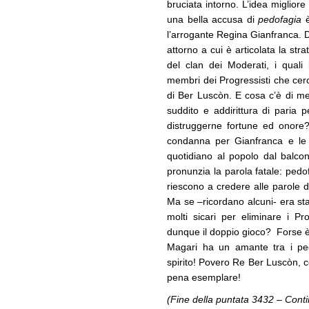
bruciata intorno. L’idea migliore 
una bella accusa di
pedofagia
è
l’arrogante Regina Gianfranca. Di
attorno a cui è articolata la st
del clan dei Moderati, i quali
membri dei Progressisti che cerc
di Ber Luscòn. E cosa c’è di meg
suddito e addirittura di paria p
distruggerne fortune ed onore
condanna per Gianfranca e le 
quotidiano al popolo dal balco
pronunzia la parola fatale: pedof
riescono a credere alle parole
Ma se –ricordano alcuni- era sta
molti sicari per eliminare i Pr
dunque il doppio gioco? Forse è
Magari ha un amante tra i pedo
spirito! Povero Re Ber Luscòn, c
pena esemplare!
(Fine della puntata 3432 – Con