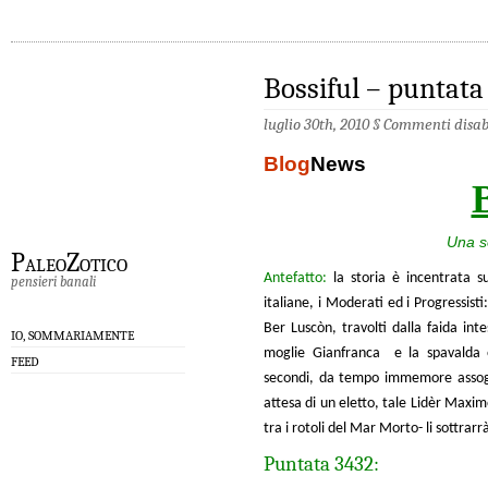
Bossiful – puntata
luglio 30th, 2010 §
Commenti disabi
Blog
News
Una s
PaleoZotico
Antefatto:
la storia è incentrata sul
pensieri banali
italiane, i Moderati ed i Progressisti
Ber Luscòn, travolti dalla faida inte
IO, SOMMARIAMENTE
moglie Gianfranca e la spavalda e
FEED
secondi, da tempo immemore assogg
attesa di un eletto, tale Lidèr Maxim
tra i rotoli del Mar Morto- li sottrarr
Puntata 3432: