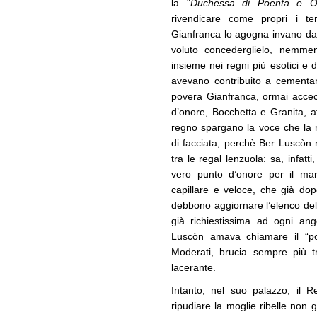
la "
Duchessa di Poenta e O
rivendicare come propri i ter
Gianfranca lo agogna invano da
voluto concederglielo, nemmeno
insieme nei regni più esotici e d
avevano contribuito a cementar
povera Gianfranca, ormai accecat
d’onore, Bocchetta e Granita, affi
regno spargano la voce che la 
di facciata, perchè Ber Luscòn 
tra le regal lenzuola: sa, infatt
vero punto d’onore per il mari
capillare e veloce, che già dopo
debbono aggiornare l’elenco del
già richiestissima ad ogni an
Luscòn amava chiamare il “pop
Moderati, brucia sempre più t
lacerante.
Intanto, nel suo palazzo, il R
ripudiare la moglie ribelle non g