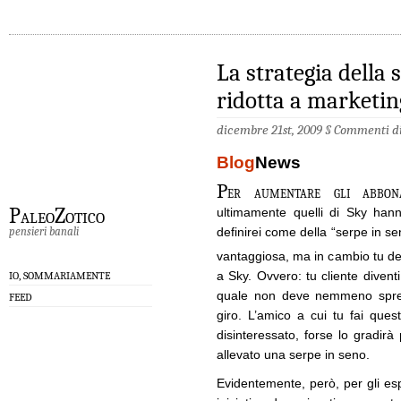
La strategia della s
ridotta a marketin
dicembre 21st, 2009 §
Commenti dis
Blog
News
P
er aumentare gli abbon
PaleoZotico
ultimamente quelli di Sky hann
pensieri banali
definirei come della “serpe in se
vantaggiosa, ma in cambio tu d
a Sky. Ovvero: tu cliente diventi
IO, SOMMARIAMENTE
quale non deve nemmeno sprecar
FEED
giro. L’amico a cui tu fai ques
disinteressato, forse lo gradir
allevato una serpe in seno.
Evidentemente, però, per gli esp