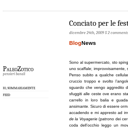
Conciato per le fes
dicembre 24th, 2009 §
2 comment
Blog
News
Sono al supermercato, sto spinge
PaleoZotico
uno scaffale; improvvisamente, 
pensieri banali
Penso subito a qualche cellula
cruccio troppo e svolto l’ango
sguardo che vengo aggredito da 
IO, SOMMARIAMENTE
sfuggiti alle ceste ove erano stat
FEED
carrello in loro balia e guad
ansimante. Sicuro di essere ormai
accadendo e mi appresto ad invo
de la Voyagerie
(patrono dei cer
coda dell’occhio leggo un movi