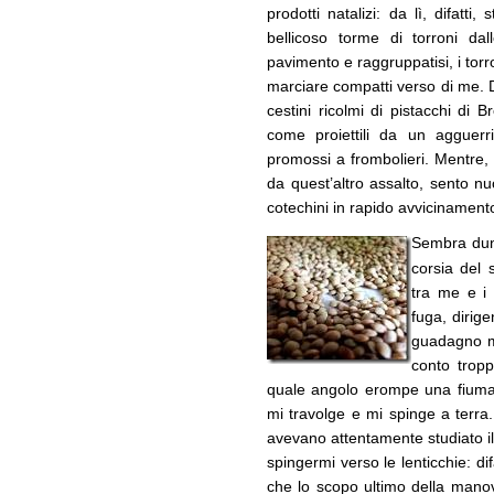
prodotti natalizi: da lì, difatti
bellicoso torme di torroni dal
pavimento e raggruppatisi, i tor
marciare compatti verso di me. Da
cestini ricolmi di pistacchi di 
come proiettili da un agguerr
promossi a frombolieri. Mentre, 
da quest’altro assalto, sento n
cotechini in rapido avvicinament
Sembra dun
corsia del
tra me e i 
fuga, dirig
guadagno m
conto tropp
quale angolo erompe una fiuman
mi travolge e mi spinge a terra.
avevano attentamente studiato il 
spingermi verso le lenticchie: di
che lo scopo ultimo della manov