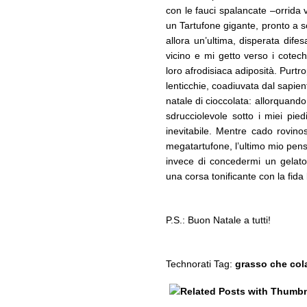
con le fauci spalancate –orrida 
un Tartufone gigante, pronto a so
allora un’ultima, disperata dife
vicino e mi getto verso i cotech
loro afrodisiaca adiposità. Purtr
lenticchie, coadiuvata dal sapien
natale di cioccolata: allorquand
sdrucciolevole sotto i miei pied
inevitabile. Mentre cado rovino
megatartufone, l’ultimo mio pensie
invece di concedermi un gelato
una corsa tonificante con la fida b
P.S.: Buon Natale a tutti!
Technorati Tag:
grasso che col